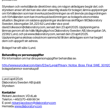
Styrelsen och verkställande direktören ska, om någon aktieägare begär det, och
styrelsen anser att det kan ske utan väsentlig skada för bolaget, lämna upplysningar
om förhållanden som kan inverka på bedömningen av ett ärende på dagordningen
och förhållanden som kan inverka på bedömningen av bolagets ekonomiska
situation. Begäran om sådana upplysningar ska lämnas skriftligen till Dlaboratory
Sweden, Ideongatan 3A, 223 62 Lund eller via e-post
david.folkesson@dlaboratory.com, senast den 23 april 2025. Upplysningarna
lämnas genom att de hålls tillgängliga hos Dlaboratory Sweden AB, Ideongatan 3A,
22362 Lund, och på www.dlaboratory.com, senast den 23 april 2025.
Upplysningarna skickas också inom samma tid till den aktieägare som har begärt
dem och uppgett sin adress.
Bolaget har sitt säte i Lund.
Behandling av personuppgifter
För information om hur dina personuppgifter behandlas se:
http://www.euroclear.com/dam/ESw/Legal/Privacy_Notice_Boss_Final_SWE_30112
bolagsstammor-svenska.pdf
______________
Lund i april 2025
Dlaboratory Sweden AB (publ)
Styrelsen
Kontakter
Rickard Jacobson, VD dLab
Telefon: +46(0)70-499 99 34
E-post:
rickard.jacobson@dlaboratory.com
Hemsida:
www.dlaboratory.com