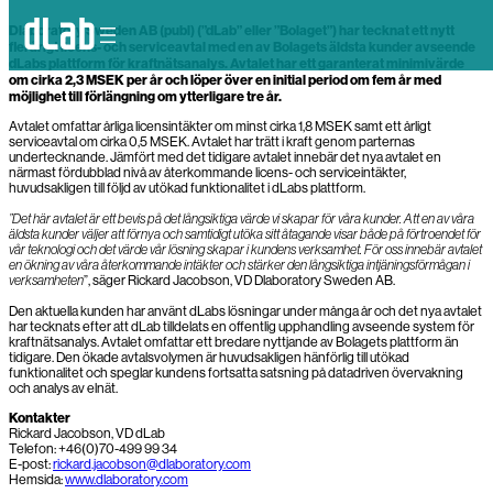
Skip
Dlaboratory Sweden AB (publ) (”dLab” eller ”Bolaget”) har tecknat ett nytt
to
content
flerårigt licens- och serviceavtal med en av Bolagets äldsta kunder avseende
dLabs plattform för kraftnätsanalys. Avtalet har ett garanterat minimivärde
om cirka 2,3 MSEK per år och löper över en initial period om fem år med
möjlighet till förlängning om ytterligare tre år.
Avtalet omfattar årliga licensintäkter om minst cirka 1,8 MSEK samt ett årligt
serviceavtal om cirka 0,5 MSEK. Avtalet har trätt i kraft genom parternas
undertecknande. Jämfört med det tidigare avtalet innebär det nya avtalet en
närmast fördubblad nivå av återkommande licens- och serviceintäkter,
huvudsakligen till följd av utökad funktionalitet i dLabs plattform.
”Det här avtalet är ett bevis på det långsiktiga värde vi skapar för våra kunder. Att en av våra
äldsta kunder väljer att förnya och samtidigt utöka sitt åtagande visar både på förtroendet för
vår teknologi och det värde vår lösning skapar i kundens verksamhet. För oss innebär avtalet
en ökning av våra återkommande intäkter och stärker den långsiktiga intjäningsförmågan i
verksamheten
”, säger Rickard Jacobson, VD Dlaboratory Sweden AB.
Den aktuella kunden har använt dLabs lösningar under många år och det nya avtalet
har tecknats efter att dLab tilldelats en offentlig upphandling avseende system för
kraftnätsanalys. Avtalet omfattar ett bredare nyttjande av Bolagets plattform än
tidigare. Den ökade avtalsvolymen är huvudsakligen hänförlig till utökad
funktionalitet och speglar kundens fortsatta satsning på datadriven övervakning
och analys av elnät.
Kontakter
Rickard Jacobson, VD dLab
Telefon: +46(0)70-499 99 34
E-post:
rickard.jacobson@dlaboratory.com
Hemsida:
www.dlaboratory.com