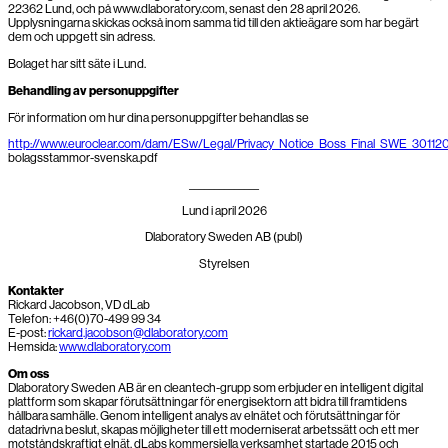
22362 Lund, och på www.dlaboratory.com, senast den 28 april 2026.
Upplysningarna skickas också inom samma tid till den aktieägare som har begärt
dem och uppgett sin adress.
Bolaget har sitt säte i Lund.
Behandling av personuppgifter
För information om hur dina personuppgifter behandlas se
http://www.euroclear.com/dam/ESw/Legal/Privacy_Notice_Boss_Final_SWE_30112
bolagsstammor-svenska.pdf
______________
Lund i april 2026
Dlaboratory Sweden AB (publ)
Styrelsen
Kontakter
Rickard Jacobson, VD dLab
Telefon: +46(0)70-499 99 34
E-post:
rickard.jacobson@dlaboratory.com
Hemsida:
www.dlaboratory.com
Om oss
Dlaboratory Sweden AB är en cleantech-grupp som erbjuder en intelligent digital
plattform som skapar förutsättningar för energisektorn att bidra till framtidens
hållbara samhälle. Genom intelligent analys av elnätet och förutsättningar för
datadrivna beslut, skapas möjligheter till ett moderniserat arbetssätt och ett mer
motståndskraftigt elnät. dLabs kommersiella verksamhet startade 2015 och