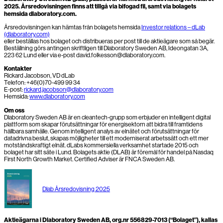
2025. Årsredovisningen finns att tillgå via bifogad fil, samt via bolagets
hemsida dlaboratory.com.
Årsredovisningen kan hämtas från bolagets hemsida
Investor relations – dLab
(dlaboratory.com)
eller beställas hos bolaget och distribueras per post till de aktieägare som så begär.
Beställning görs antingen skriftligen till Dlaboratory Sweden AB, Ideongatan 3A,
223 62 Lund eller via e-post david.folkesson@dlaboratory.com.
Kontakter
Rickard Jacobson, VD dLab
Telefon: +46(0)70-499 99 34
E-post:
rickard.jacobson@dlaboratory.com
Hemsida:
www.dlaboratory.com
Om oss
Dlaboratory Sweden AB är en cleantech-grupp som erbjuder en intelligent digital
plattform som skapar förutsättningar för energisektorn att bidra till framtidens
hållbara samhälle. Genom intelligent analys av elnätet och förutsättningar för
datadrivna beslut, skapas möjligheter till ett moderniserat arbetssätt och ett mer
motståndskraftigt elnät. dLabs kommersiella verksamhet startade 2015 och
bolaget har sitt säte i Lund. Bolagets aktie (DLAB) är föremål för handel på Nasdaq
First North Growth Market. Certified Adviser är FNCA Sweden AB.
Dlab Årsredovisning 2025
Aktieägarna i Dlaboratory Sweden AB, org.nr 556829-7013 (“Bolaget”), kallas