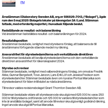
PM
Årsstämman i Dlaboratory Sweden AB, org.nr 556829–7013, (“Bolaget”), ägde
rum den 5 maj 2025 i Bolagets lokaler på Ideongatan 3A i Lund. Stämman
fattade, med erforderlig majoritet, i huvudsak följande beslut.
Fastställande av resultat- och balansräkning
Vid årsstämman fastställdes resultat- och balansräkningen för 2024.
Resultatdisposition
Årsstämman beslutade, i enlighet med styrelsens förslag, att balansera de till
årsstämmans förfogande stående medel i ny räkning.
Ansvarsfrihet för styrelseledamöterna och verkställande direktören
Årsstämman beslutade att bevilja styrelseledamöterna och den verkställande
direktören ansvarsfrihet för räkenskapsåret 2024.
Styrelse och revisor
Stämman beslutade, i enlighet med valberedningens förslag, om omval av Fredrik
Akke, Gunnar Bergstedt, Tove Janzon, Lars-Erik Löf och Jessica Fredson som
styrelseledamöter. Stämman beslutade även om nyval av Pontus Marcelius som
styrelseledamot för tiden intill slutet av nästa årsstämma.
Till revisor valdes revisionsbolaget Grant Thornton Sweden AB.
Stämman beslutade vidare att styrelsearvode ska utgå med 625 000 kr, varav 250
000 kr till styrelsens ordförande och 125 000 kr vardera till styrelseledamöter som
inte är anställda i bolaget, samt att arvode till revisor ska utgå enligt godkänd räkning.
Inget arvode ska utgå till Pontus Marcelius.