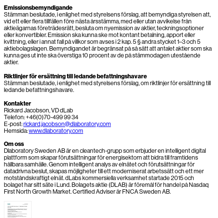
Emissionsbemyndigande
Stämman beslutade, i enlighet med styrelsens förslag, att bemyndiga styrelsen att,
vid ett eller flera tillfällen före nästa årsstämma, med eller utan avvikelse från
aktieägarnas företrädesrätt, besluta om nyemission av aktier, teckningsoptioner
eller konvertibler. Emission ska kunna ske mot kontant betalning, apport eller
kvittning, eller i annat fall på villkor som avses i 2 kap. 5 § andra stycket 1–3 och 5
aktiebolagslagen. Bemyndigandet är begränsat på så sätt att antalet aktier som ska
kunna ges ut inte ska överstiga 10 procent av de på stämmodagen utestående
aktier.
Riktlinjer för ersättning till ledande befattningshavare
Stämman beslutade, i enlighet med styrelsens förslag, om riktlinjer för ersättning till
ledande befattningshavare.
Kontakter
Rickard Jacobson, VD dLab
Telefon: +46(0)70-499 99 34
E-post:
rickard.jacobson@dlaboratory.com
Hemsida:
www.dlaboratory.com
Om oss
Dlaboratory Sweden AB är en cleantech-grupp som erbjuder en intelligent digital
plattform som skapar förutsättningar för energisektorn att bidra till framtidens
hållbara samhälle. Genom intelligent analys av elnätet och förutsättningar för
datadrivna beslut, skapas möjligheter till ett moderniserat arbetssätt och ett mer
motståndskraftigt elnät. dLabs kommersiella verksamhet startade 2015 och
bolaget har sitt säte i Lund. Bolagets aktie (DLAB) är föremål för handel på Nasdaq
First North Growth Market. Certified Adviser är FNCA Sweden AB.