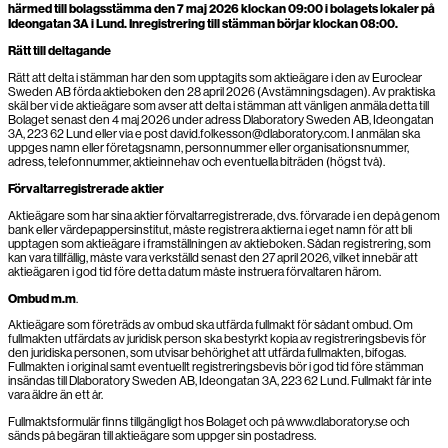
härmed till bolagsstämma den 7 maj 2026 klockan 09:00 i bolagets lokaler på
Ideongatan 3A i Lund. Inregistrering till stämman börjar klockan 08:00.
Rätt till deltagande
Rätt att delta i stämman har den som upptagits som aktieägare i den av Euroclear
Sweden AB förda aktieboken den 28 april 2026 (Avstämningsdagen). Av praktiska
skäl ber vi de aktieägare som avser att delta i stämman att vänligen anmäla detta till
Bolaget senast den 4 maj 2026 under adress Dlaboratory Sweden AB, Ideongatan
3A, 223 62 Lund eller via e post david.folkesson@dlaboratory.com. I anmälan ska
uppges namn eller företagsnamn, personnummer eller organisationsnummer,
adress, telefonnummer, aktieinnehav och eventuella biträden (högst två).
Förvaltarregistrerade aktier
Aktieägare som har sina aktier förvaltarregistrerade, dvs. förvarade i en depå genom
bank eller värdepappersinstitut, måste registrera aktierna i eget namn för att bli
upptagen som aktieägare i framställningen av aktieboken. Sådan registrering, som
kan vara tillfällig, måste vara verkställd senast den 27 april 2026, vilket innebär att
aktieägaren i god tid före detta datum måste instruera förvaltaren härom.
Ombud m.m
.
Aktieägare som företräds av ombud ska utfärda fullmakt för sådant ombud. Om
fullmakten utfärdats av juridisk person ska bestyrkt kopia av registreringsbevis för
den juridiska personen, som utvisar behörighet att utfärda fullmakten, bifogas.
Fullmakten i original samt eventuellt registreringsbevis bör i god tid före stämman
insändas till Dlaboratory Sweden AB, Ideongatan 3A, 223 62 Lund. Fullmakt får inte
vara äldre än ett år.
Fullmaktsformulär finns tillgängligt hos Bolaget och på www.dlaboratory.se och
sänds på begäran till aktieägare som uppger sin postadress.