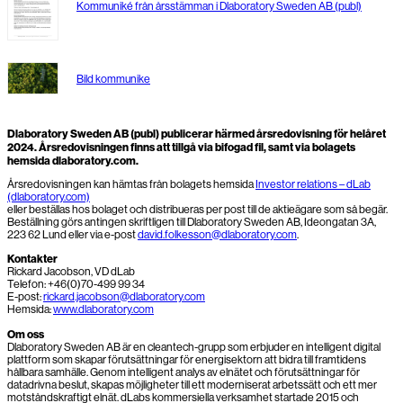
Kommuniké från årsstämman i Dlaboratory Sweden AB (publ)
Bild kommunike
Dlaboratory Sweden AB (publ) publicerar härmed årsredovisning för helåret
2024. Årsredovisningen finns att tillgå via bifogad fil, samt via bolagets
hemsida dlaboratory.com.
Årsredovisningen kan hämtas från bolagets hemsida
Investor relations – dLab
(dlaboratory.com)
eller beställas hos bolaget och distribueras per post till de aktieägare som så begär.
Beställning görs antingen skriftligen till Dlaboratory Sweden AB, Ideongatan 3A,
223 62 Lund eller via e-post
david.folkesson@dlaboratory.com
.
Kontakter
Rickard Jacobson, VD dLab
Telefon: +46(0)70-499 99 34
E-post:
rickard.jacobson@dlaboratory.com
Hemsida:
www.dlaboratory.com
Om oss
Dlaboratory Sweden AB är en cleantech-grupp som erbjuder en intelligent digital
plattform som skapar förutsättningar för energisektorn att bidra till framtidens
hållbara samhälle. Genom intelligent analys av elnätet och förutsättningar för
datadrivna beslut, skapas möjligheter till ett moderniserat arbetssätt och ett mer
motståndskraftigt elnät. dLabs kommersiella verksamhet startade 2015 och