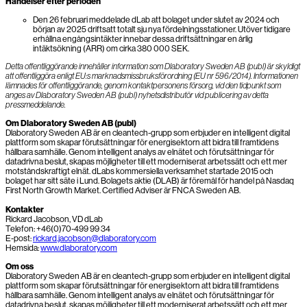
Händelser efter perioden
Den 26 februari meddelade dLab att bolaget under slutet av 2024 och
början av 2025 driftsatt totalt sju nya fördelningsstationer. Utöver tidigare
erhållna engångsintäkter innebar dessa driftsättningar en årlig
intäktsökning (ARR) om cirka 380 000 SEK.
Detta offentliggörande innehåller information som Dlaboratory Sweden AB (publ) är skyldigt
att offentliggöra enligt EU:s marknadsmissbruksförordning (EU nr 596/2014). Informationen
lämnades för offentliggörande, genom kontaktpersonens försorg, vid den tidpunkt som
anges av Dlaboratory Sweden AB (publ) nyhetsdistributör vid publicering av detta
pressmeddelande.
Om Dlaboratory Sweden AB (publ)
Dlaboratory Sweden AB är en cleantech-grupp som erbjuder en intelligent digital
plattform som skapar förutsättningar för energisektorn att bidra till framtidens
hållbara samhälle. Genom intelligent analys av elnätet och förutsättningar för
datadrivna beslut, skapas möjligheter till ett moderniserat arbetssätt och ett mer
motståndskraftigt elnät. dLabs kommersiella verksamhet startade 2015 och
bolaget har sitt säte i Lund. Bolagets aktie (DLAB) är föremål för handel på Nasdaq
First North Growth Market. Certified Adviser är FNCA Sweden AB.
Kontakter
Rickard Jacobson, VD dLab
Telefon: +46(0)70-499 99 34
E-post:
rickard.jacobson@dlaboratory.com
Hemsida:
www.dlaboratory.com
Om oss
Dlaboratory Sweden AB är en cleantech-grupp som erbjuder en intelligent digital
plattform som skapar förutsättningar för energisektorn att bidra till framtidens
hållbara samhälle. Genom intelligent analys av elnätet och förutsättningar för
datadrivna beslut, skapas möjligheter till ett moderniserat arbetssätt och ett mer