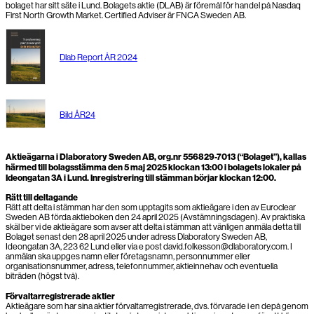
bolaget har sitt säte i Lund. Bolagets aktie (DLAB) är föremål för handel på Nasdaq
First North Growth Market. Certified Adviser är FNCA Sweden AB.
Dlab Report ÅR 2024
Bild ÅR24
Aktieägarna i Dlaboratory Sweden AB, org.nr 556829-7013 (“Bolaget”), kallas
härmed till bolagsstämma den 5 maj 2025 klockan 13:00 i bolagets lokaler på
Ideongatan 3A i Lund. Inregistrering till stämman börjar klockan 12:00.
Rätt till deltagande
Rätt att delta i stämman har den som upptagits som aktieägare i den av Euroclear
Sweden AB förda aktieboken den 24 april 2025 (Avstämningsdagen). Av praktiska
skäl ber vi de aktieägare som avser att delta i stämman att vänligen anmäla detta till
Bolaget senast den 28 april 2025 under adress Dlaboratory Sweden AB,
Ideongatan 3A, 223 62 Lund eller via e post david.folkesson@dlaboratory.com. I
anmälan ska uppges namn eller företagsnamn, personnummer eller
organisationsnummer, adress, telefonnummer, aktieinnehav och eventuella
biträden (högst två).
Förvaltarregistrerade aktier
Aktieägare som har sina aktier förvaltarregistrerade, dvs. förvarade i en depå genom