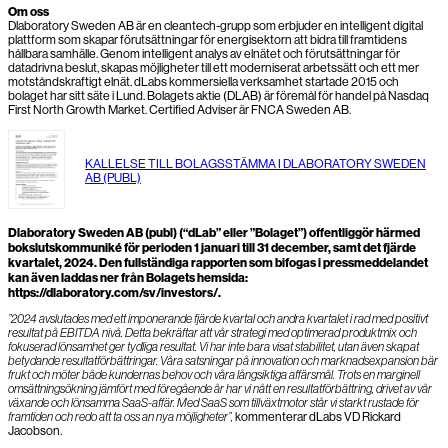
Om oss
Dlaboratory Sweden AB är en cleantech-grupp som erbjuder en intelligent digital
plattform som skapar förutsättningar för energisektorn att bidra till framtidens
hållbara samhälle. Genom intelligent analys av elnätet och förutsättningar för
datadrivna beslut, skapas möjligheter till ett moderniserat arbetssätt och ett mer
motståndskraftigt elnät. dLabs kommersiella verksamhet startade 2015 och
bolaget har sitt säte i Lund. Bolagets aktie (DLAB) är föremål för handel på Nasdaq
First North Growth Market. Certified Adviser är FNCA Sweden AB.
KALLELSE TILL BOLAGSSTÄMMA I DLABORATORY SWEDEN
AB (PUBL)
Dlaboratory Sweden AB (publ) (“dLab” eller ”Bolaget”) offentliggör härmed
bokslutskommuniké för perioden 1 januari till 31 december, samt det fjärde
kvartalet, 2024. Den fullständiga rapporten som bifogas i pressmeddelandet
kan även laddas ner från Bolagets hemsida:
https://dlaboratory.com/sv/investors/.
”2024 avslutades med ett imponerande fjärde kvartal och andra kvartalet i rad med positivt
resultat på EBITDA nivå. Detta bekräftar att vår strategi med optimerad produktmix och
fokuserad lönsamhet ger tydliga resultat. Vi har inte bara visat stabilitet, utan även skapat
betydande resultatförbättringar. Våra satsningar på innovation och marknadsexpansion bär
frukt och möter både kundernas behov och våra långsiktiga affärsmål. Trots en marginell
omsättningsökning jämfört med föregående år har vi nått en resultatförbättring, drivet av vår
växande och lönsamma SaaS-affär. Med SaaS som tillväxtmotor står vi starkt rustade för
framtiden och redo att ta oss an nya möjligheter”,
kommenterar dLabs VD Rickard
Jacobson.