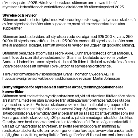
räkenskapsåret 2025. Härutöver beslutade stämman om ansvarsfrihet åt
styrelsens ledamöter och verkställande direktören för räkenskapsåret 2025.
Styrelse och revisor
Stämman beslutade, i enlighet med valberedningens förslag, att styrelsen ska bestå
av fem styrelseledamöter utan suppleanter, samt att en revisor ska utses utan
suppleanter.
Stämman beslutade vidare att styrelsearvode ska utgå med 625 000 kr, varav 250
000 kr till styrelsens ordförande och 125 000 kr vardera till styrelseledamöter som
inte är anställda i bolaget, samt att arvode till revisor ska utgå enligt godkänd räkning.
Stämman beslutade att omvälja Fredrik Akke, Gunnar Bergstedt, Pontus Marcelius,
samt Tove Janzon till styrelseledamöter. Stämman beslutade även om nyval av
Andreas Lindenhierta som styrelseledamot för tiden intill slutet av nästa årsstämma.
Vidare beslutades att omvälja Tove Janzon till styrelsens ordförande.
Till revisor omvaldes revisionsbolaget Grant Thornton Sweden AB. Till
huvudansvarig revisor valdes den auktoriserade revisorn Martin Johnsson
Bemyndigande för styrelsen att emittera aktier, teckningsoptioner eller
konvertibler
Stämman beslutade att bemyndiga styrelsen att, vid ett eller flera tillfällen före nästa
årsstämma, med eller utan avvikelse från aktieägarnas företrädesrätt, besluta om
nyemission av aktier. Emission ska kunna ske mot kontant betalning, apport eller
kvittning eller i annat fall på villkor som avses i 2 kap. 5 § andra stycket 1-3 och 5
aktiebolagslagen. Bemyndigandet är begränsat på så sätt att antalet aktier som ska
kunna ges ut inte ska överstiga 30 procent av på stämmodagen utestående aktier.
Om styrelsen beslutar om emission utan företrädesrätt för aktieägarna ska skälet
vara att kunna bredda ägarkretsen, anskaffa eller möjliggöra anskaffning av
rörelsekapital, öka likviditeten i aktien, genomföra företagsförvärv eller anskaffa eller
möjliggöra anskaffning av kapital för företagsförvärv. Vid beslut om emissioner utan