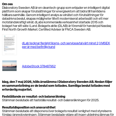
Om oss
Dlaboratory Sweden AB är en cleantech-grupp som erbjuder en intelligent digital
plattform som skapar förutsättningar för energisektorn att bidra till framtidens
hållbara samhälle. Genom intelligent analys av elnätet och förutsättningar för
datadrivna beslut, skapas möjligheter till ett moderniserat arbetssätt och ett mer
motståndskraftigt elnät. dLabs kommersiella verksamhet startade 2015 och
bolaget har sitt säte i Lund. Bolagets aktie (DLAB) är föremål för handel på Nasdaq
First North Growth Market. Certified Adviser är FNCA Sweden AB.
dLab tecknar flerårigt licens- och serviceavtal värt minst 2,3 MSEK
per år med befintlig kund
AdobeStock 378487952
Idag, den 7 maj 2026, hölls årsstämma i Dlaboratory Sweden AB. Nedan följer
en sammanfattning av de beslut som fattades. Samtliga beslut fattades med
erforderlig majoritet.
Fastställande av resultat- och balansräkning
Stämman beslutade att fastställa resultat- och balansräkningen för 2025.
Resultatdisposition och ansvarsfrihet
Stämman beslutade att disponera över bolagets resultat i enlighet med styrelsens
förslag i årsredovisningen. Stämman beslutade vidare att ingen utdelning lämnas för