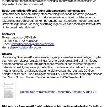
företrädesrätt för aktieägarna ska teckningskursen vara marknadsmässig vid
tidpunkten för emissionsbeslutet.
Beslut om riktlinjer för ersättning till ledande befattningshavare
Stämman beslutade om riktlinjer för ersättning till ledande befattningshavare,
innebärande att sådan ersättning ska vara marknadsmässig och baseras på
faktorer som arbetsuppgifter, kompetens, befattning, erfarenhet och prestation.
Utöver fast grundlön kan rörlig ersättning utgå, vilken ska baseras på faktiskt utfall
jämfört med fastställda mål.
Kontakter
Rickard Jacobson, VD dLab
Telefon: +46(0)70-499 99 34
E-post:
rickard.jacobson@dlaboratory.com
Hemsida:
www.dlaboratory.com
Om oss
Dlaboratory Sweden AB är en cleantech-grupp som erbjuder en intelligent digital
plattform som skapar förutsättningar för energisektorn att bidra till framtidens
hållbara samhälle. Genom intelligent analys av elnätet och förutsättningar för
datadrivna beslut, skapas möjligheter till ett moderniserat arbetssätt och ett mer
motståndskraftigt elnät. dLabs kommersiella verksamhet startade 2015 och
bolaget har sitt säte i Lund. Bolagets aktie (DLAB) är föremål för handel på Nasdaq
First North Growth Market. Certified Adviser är FNCA Sweden AB.
Kommuniké från årsstämma i Dlaboratory Sweden AB (PUBL)
Dlaboratory Sweden AB (publ) publicerar härmed årsredovisning för helåret