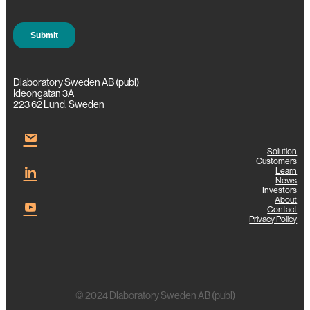
Dlaboratory Sweden AB (publ)
Ideongatan 3A
223 62 Lund, Sweden
Solution
Customers
Learn
News
Investors
About
Contact
Privacy Policy
© 2024 Dlaboratory Sweden AB (publ)