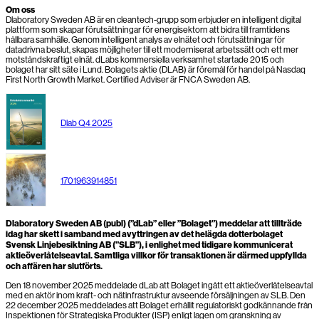
Om oss
Dlaboratory Sweden AB är en cleantech-grupp som erbjuder en intelligent digital
plattform som skapar förutsättningar för energisektorn att bidra till framtidens
hållbara samhälle. Genom intelligent analys av elnätet och förutsättningar för
datadrivna beslut, skapas möjligheter till ett moderniserat arbetssätt och ett mer
motståndskraftigt elnät. dLabs kommersiella verksamhet startade 2015 och
bolaget har sitt säte i Lund. Bolagets aktie (DLAB) är föremål för handel på Nasdaq
First North Growth Market. Certified Adviser är FNCA Sweden AB.
Dlab Q4 2025
1701963914851
Dlaboratory Sweden AB (publ) (”dLab” eller ”Bolaget”) meddelar att tillträde
idag har skett i samband med avyttringen av det helägda dotterbolaget
Svensk Linjebesiktning AB (”SLB”), i enlighet med tidigare kommunicerat
aktieöverlåtelseavtal. Samtliga villkor för transaktionen är därmed uppfyllda
och affären har slutförts.
Den 18 november 2025 meddelade dLab att Bolaget ingått ett aktieöverlåtelseavtal
med en aktör inom kraft- och nätinfrastruktur avseende försäljningen av SLB. Den
22 december 2025 meddelades att Bolaget erhållit regulatoriskt godkännande från
Inspektionen för Strategiska Produkter (ISP) enligt lagen om granskning av