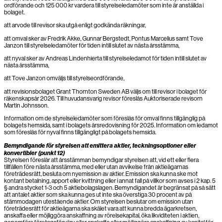
ordförande och 125 000 kr vardera till styrelseledamöter som inte är anställda i
bolaget.
att arvode till revisor ska utgå enligt godkända räkningar,
att omval sker av Fredrik Akke, Gunnar Bergstedt, Pontus Marcelius samt Tove
Janzon till styrelseledamöter för tiden intill slutet av nästa årsstämma,
att nyval sker av Andreas Lindenhierta till styrelseledamot för tiden intill slutet av
nästa årsstämma,
att Tove Janzon omväljs till styrelseordförande,
att revisionsbolaget Grant Thornton Sweden AB väljs om till revisor i bolaget för
räkenskapsår 2026. Till huvudansvarig revisor föreslås Auktoriserade revisorn
Martin Johnsson.
Information om de styrelseledamöter som föreslås för omval finns tillgänglig på
bolagets hemsida, samt i bolagets årsredovisning för 2025. Information om ledamot
som föreslås för nyval finns tillgängligt på bolagets hemsida.
Bemyndigande för styrelsen att emittera aktier, teckningsoptioner eller
konvertibler (punkt 12)
Styrelsen föreslår att årsstämman bemyndigar styrelsen att, vid ett eller flera
tillfällen före nästa årsstämma, med eller utan avvikelse från aktieägarnas
företrädesrätt, besluta om nyemission av aktier. Emission ska kunna ske mot
kontant betalning, apport eller kvittning eller i annat fall på villkor som avses i 2 kap. 5
§ andra stycket 1-3 och 5 aktiebolagslagen. Bemyndigandet är begränsat på så sätt
att antalet aktier som ska kunna ges ut inte ska överstiga 30 procent av på
stämmodagen utestående aktier. Om styrelsen beslutar om emission utan
företrädesrätt för aktieägarna ska skälet vara att kunna bredda ägarkretsen,
anskaffa eller möjliggöra anskaffning av rörelsekapital, öka likviditeten i aktien,