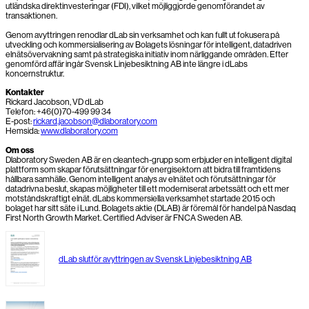
utländska direktinvesteringar (FDI), vilket möjliggjorde genomförandet av
transaktionen.
Genom avyttringen renodlar dLab sin verksamhet och kan fullt ut fokusera på
utveckling och kommersialisering av Bolagets lösningar för intelligent, datadriven
elnätsövervakning samt på strategiska initiativ inom närliggande områden. Efter
genomförd affär ingår Svensk Linjebesiktning AB inte längre i dLabs
koncernstruktur.
Kontakter
Rickard Jacobson, VD dLab
Telefon: +46(0)70-499 99 34
E-post:
rickard.jacobson@dlaboratory.com
Hemsida:
www.dlaboratory.com
Om oss
Dlaboratory Sweden AB är en cleantech-grupp som erbjuder en intelligent digital
plattform som skapar förutsättningar för energisektorn att bidra till framtidens
hållbara samhälle. Genom intelligent analys av elnätet och förutsättningar för
datadrivna beslut, skapas möjligheter till ett moderniserat arbetssätt och ett mer
motståndskraftigt elnät. dLabs kommersiella verksamhet startade 2015 och
bolaget har sitt säte i Lund. Bolagets aktie (DLAB) är föremål för handel på Nasdaq
First North Growth Market. Certified Adviser är FNCA Sweden AB.
dLab slutför avyttringen av Svensk Linjebesiktning AB