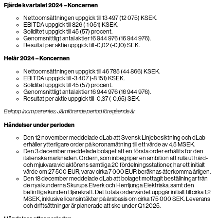
Fjärde kvartalet 2024 – Koncernen
Nettoomsättningen uppgick till 13 497 (12 075) KSEK.
EBITDA uppgick till 826 (-1 051) KSEK.
Soliditet uppgick till 45 (57) procent.
Genomsnittligt antal aktier 16 944 976 (16 944 976).
Resultat per aktie uppgick till -0,02 (-0,10) SEK.
Helår 2024 – Koncernen
Nettoomsättningen uppgick till 46 785 (44 866) KSEK.
EBITDA uppgick till -3 407 (-8 151) KSEK.
Soliditet uppgick till 45 (57) procent.
Genomsnittligt antal aktier 16 944 976 (16 944 976).
Resultat per aktie uppgick till -0,37 (-0,65) SEK.
Belopp inom parentes: Jämförande period föregående år.
Händelser under perioden
Den 12 november meddelade dLab att Svensk Linjebesiktning och dLab
erhåller ytterligare order på koronamätning till ett värde av 4,5 MSEK.
Den 3 december meddelade bolaget att en första order erhållits för den
italienska marknaden. Ordern, som inbegriper en ambition att rulla ut hård-
och mjukvara vid aktörens samtliga 20 fördelningsstationer, har ett initialt
värde om 27 500 EUR, varav cirka 7 000 EUR beräknas återkomma årligen.
Den 18 december meddelade dLab att bolaget mottagit beställningar från
de nya kunderna Skurups Elverk och Herrljunga Elektriska, samt den
befintliga kunden Bjärekraft. Det totala ordervärdet uppgår initialt till cirka 1,2
MSEK, inklusive licensintäkter på årsbasis om cirka 175 000 SEK. Leverans
och driftsättningar är planerade att ske under Q1 2025.