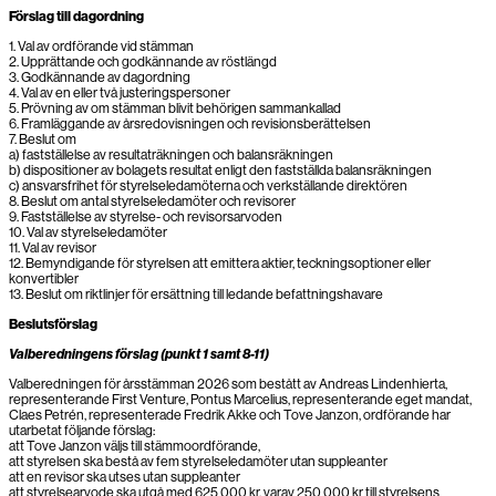
Förslag till dagordning
1. Val av ordförande vid stämman
2. Upprättande och godkännande av röstlängd
3. Godkännande av dagordning
4. Val av en eller två justeringspersoner
5. Prövning av om stämman blivit behörigen sammankallad
6. Framläggande av årsredovisningen och revisionsberättelsen
7. Beslut om
a) fastställelse av resultaträkningen och balansräkningen
b) dispositioner av bolagets resultat enligt den fastställda balansräkningen
c) ansvarsfrihet för styrelseledamöterna och verkställande direktören
8. Beslut om antal styrelseledamöter och revisorer
9. Fastställelse av styrelse- och revisorsarvoden
10. Val av styrelseledamöter
11. Val av revisor
12. Bemyndigande för styrelsen att emittera aktier, teckningsoptioner eller
konvertibler
13. Beslut om riktlinjer för ersättning till ledande befattningshavare
Beslutsförslag
Valberedningens förslag (punkt 1 samt 8-11)
Valberedningen för årsstämman 2026 som bestått av Andreas Lindenhierta,
representerande First Venture, Pontus Marcelius, representerande eget mandat,
Claes Petrén, representerade Fredrik Akke och Tove Janzon, ordförande har
utarbetat följande förslag:
att Tove Janzon väljs till stämmoordförande,
att styrelsen ska bestå av fem styrelseledamöter utan suppleanter
att en revisor ska utses utan suppleanter
att styrelsearvode ska utgå med 625 000 kr, varav 250 000 kr till styrelsens