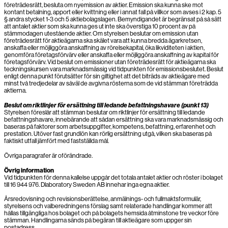
företrädesrätt, besluta om nyemission av aktier. Emission ska kunna ske mot
kontant betalning, apport eller kvittning eller i annat fall på villkor som avses i 2 kap. 5
§ andra stycket 1-3 och 5 aktiebolagslagen. Bemyndigandet är begränsat på så sätt
att antalet aktier som ska kunna ges ut inte ska överstiga 10 procent av på
stämmodagen utestående aktier. Om styrelsen beslutar om emission utan
företrädesrätt för aktieägarna ska skälet vara att kunna bredda ägarkretsen,
anskaffa eller möjliggöra anskaffning av rörelsekapital, öka likviditeten i aktien,
genomföra företagsförvärv eller anskaffa eller möjliggöra anskaffning av kapital för
företagsförvärv. Vid beslut om emissioner utan företrädesrätt för aktieägarna ska
teckningskursen vara marknadsmässig vid tidpunkten för emissionsbeslutet. Beslut
enligt denna punkt förutsätter för sin giltighet att det biträds av aktieägare med
minst två tredjedelar av såväl de avgivna rösterna som de vid stämman företrädda
aktierna.
Beslut om riktlinjer för ersättning till ledande befattningshavare (punkt 13)
Styrelsen föreslår att stämman beslutar om riktlinjer för ersättning till ledande
befattningshavare, innebärande att sådan ersättning ska vara marknadsmässig och
baseras på faktorer som arbetsuppgifter, kompetens, befattning, erfarenhet och
prestation. Utöver fast grundlön kan rörlig ersättning utgå, vilken ska baseras på
faktiskt utfall jämfört med fastställda mål.
Övriga paragrafer är oförändrade.
Övrig information
Vid tidpunkten för denna kallelse uppgår det totala antalet aktier och röster i bolaget
till 16 944 976. Dlaboratory Sweden AB innehar inga egna aktier.
Årsredovisning och revisionsberättelse, anmälnings- och fullmaktsformulär,
styrelsens och valberedningens förslag samt relaterade handlingar kommer att
hållas tillgängliga hos bolaget och på bolagets hemsida åtminstone tre veckor före
stämman. Handlingarna sänds på begäran till aktieägare som uppger sin
postadress.