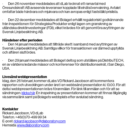
· Den 26 november meddelades att dLab tecknat ett ramavtal med
Öresundskraft AB avseende leveranser kopplade till elnätsövervakning. Avtalet
omfattar både hårdvara och mjukvara och kan avropas enligt fastställd prislista.
· Den 22 december meddelades att Bolaget erhållit regulatoriskt godkännande
från Inspektionen för Strategiska Produkter enligt lagen om granskning av
utländska direktinvesteringar (FDI), vilket krävdes för att genomföra avyttringen av
Svensk Linjebesiktning AB.
Händelser efter perioden
· Den 14 januari meddelades att tillträde skett i samband med avyttringen av
Svensk Linjebesiktning AB. Samtliga villkor för transaktionen var därmed uppfyllda
och affären slutfördes.
· Den 29 januari meddelades att Bolaget deltog som utställare på DistribuTECH,
en av världens ledande mässor och konferenser för distributionselnät, i San Diego,
USA.
Livesänd webbpresentation
Idag, den 26 februari, kommer dLabs VD Rickard Jacobson att kommentera
rapporten och utvecklingen under året i en webbsänd presentation kl. 13:00. För att
delta i webbpresentationen krävs föranmälan. För länk till anmälan och för att se
sändningen:
klicka här
. En inspelning av presentationen kommer att finnas tillgänglig
via samma länk samt på Bolagets webbplats efter avslutad sändning.
Kontakter
Rickard Jacobson, VD dLab
Telefon: +46(0)70-499 99 34
E-post:
rickard.jacobson@dlaboratory.com
Hemsida:
www.dlaboratory.com