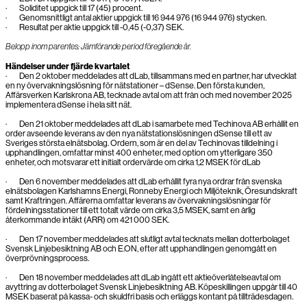
· Soliditet uppgick till 17 (45) procent.
· Genomsnittligt antal aktier uppgick till 16 944 976 (16 944 976) stycken.
· Resultat per aktie uppgick till -0,45 (-0,37) SEK.
Belopp inom parentes: Jämförande period föregående år.
Händelser under fjärde kvartalet
· Den 2 oktober meddelades att dLab, tillsammans med en partner, har utvecklat
en ny övervakningslösning för nätstationer – dSense. Den första kunden,
Affärsverken Karlskrona AB, tecknade avtal om att från och med november 2025
implementera dSense i hela sitt nät.
· Den 21 oktober meddelades att dLab i samarbete med Techinova AB erhållit en
order avseende leverans av den nya nätstationslösningen dSense till ett av
Sveriges största elnätsbolag. Ordern, som är en del av Techinovas tilldelning i
upphandlingen, omfattar minst 400 enheter, med option om ytterligare 350
enheter, och motsvarar ett initialt ordervärde om cirka 1,2 MSEK för dLab
· Den 6 november meddelades att dLab erhållit fyra nya ordrar från svenska
elnätsbolagen Karlshamns Energi, Ronneby Energi och Miljöteknik, Öresundskraft
samt Kraftringen. Affärerna omfattar leverans av övervakningslösningar för
fördelningsstationer till ett totalt värde om cirka 3,5 MSEK, samt en årlig
återkommande intäkt (ARR) om 421 000 SEK.
· Den 17 november meddelades att slutligt avtal tecknats mellan dotterbolaget
Svensk Linjebesiktning AB och E.ON, efter att upphandlingen genomgått en
överprövningsprocess.
· Den 18 november meddelades att dLab ingått ett aktieöverlåtelseavtal om
avyttring av dotterbolaget Svensk Linjebesiktning AB. Köpeskillingen uppgår till 40
MSEK baserat på kassa- och skuldfri basis och erläggs kontant på tillträdesdagen.