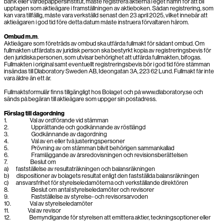
bank eller värdepappersinstitut, måste registrera aktierna i eget namn för att bli
upptagen som aktieägare i framställningen av aktieboken. Sådan registrering, som
kan vara tillfällig, måste vara verkställd senast den 23 april 2025, vilket innebär att
aktieägaren i god tid före detta datum måste instruera förvaltaren härom.
Ombud m.m
.
Aktieägare som företräds av ombud ska utfärda fullmakt för sådant ombud. Om
fullmakten utfärdats av juridisk person ska bestyrkt kopia av registreringsbevis för
den juridiska personen, som utvisar behörighet att utfärda fullmakten, bifogas.
Fullmakten i original samt eventuellt registreringsbevis bör i god tid före stämman
insändas till Dlaboratory Sweden AB, Ideongatan 3A, 223 62 Lund. Fullmakt får inte
vara äldre än ett år.
Fullmaktsformulär finns tillgängligt hos Bolaget och på www.dlaboratory.se och
sänds på begäran till aktieägare som uppger sin postadress.
Förslag till dagordning
1. Val av ordförande vid stämman
2. Upprättande och godkännande av röstlängd
3. Godkännande av dagordning
4. Val av en eller två justeringspersoner
5. Prövning av om stämman blivit behörigen sammankallad
6. Framläggande av årsredovisningen och revisionsberättelsen
7. Beslut om
a) fastställelse av resultaträkningen och balansräkningen
b) dispositioner av bolagets resultat enligt den fastställda balansräkningen
c) ansvarsfrihet för styrelseledamöterna och verkställande direktören
8. Beslut om antal styrelseledamöter och revisorer
9. Fastställelse av styrelse- och revisorsarvoden
10. Val av styrelseledamöter
11. Val av revisor
12. Bemyndigande för styrelsen att emittera aktier, teckningsoptioner eller