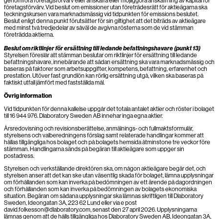
genomföra företagsförvärv eller anskaffa eller möjliggöra anskaffning av kapital för
företagsförvärv. Vid beslut om emissioner utan företrädesrätt för aktieägarna ska
teckningskursen vara marknadsmässig vid tidpunkten för emissions beslutet.
Beslut enligt denna punkt förutsätter för sin giltighet att det biträds av aktieägare
med minst två tredjedelar av såväl de avgivna rösterna som de vid stämman
företrädda aktierna.
Beslut om riktlinjer för ersättning till ledande befattningshavare (punkt 13)
Styrelsen föreslår att stämman beslutar om riktlinjer för ersättning till ledande
befattningshavare, innebärande att sådan ersättning ska vara marknadsmässig och
baseras på faktorer som arbetsuppgifter, kompetens, befattning, erfarenhet och
prestation. Utöver fast grundlön kan rörlig ersättning utgå, vilken ska baseras på
faktiskt utfall jämfört med fastställda mål.
Övrig information
Vid tidpunkten för denna kallelse uppgår det totala antalet aktier och röster i bolaget
till 16 944 976. Dlaboratory Sweden AB innehar inga egna aktier.
Årsredovisning och revisionsberättelse, anmälnings- och fullmaktsformulär,
styrelsens och valberedningens förslag samt relaterade handlingar kommer att
hållas tillgängliga hos bolaget och på bolagets hemsida åtminstone tre veckor före
stämman. Handlingarna sänds på begäran till aktieägare som uppger sin
postadress.
Styrelsen och verkställande direktören ska, om någon aktieägare begär det, och
styrelsen anser att det kan ske utan väsentlig skada för bolaget, lämna upplysningar
om förhållanden som kan inverka på bedömningen av ett ärende på dagordningen
och förhållanden som kan inverka på bedömningen av bolagets ekonomiska
situation. Begäran om sådana upplysningar ska lämnas skriftligen till Dlaboratory
Sweden, Ideongatan 3A, 223 62 Lund eller via e post
david.folkesson@dlaboratory.com, senast den 27 april 2026. Upplysningarna
lämnas genom att de hålls tillgängliga hos Dlaboratory Sweden AB, Ideongatan 3A,