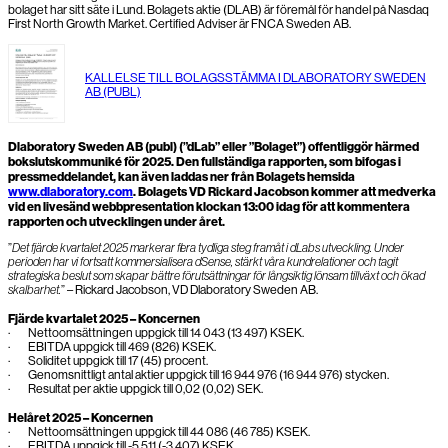
bolaget har sitt säte i Lund. Bolagets aktie (DLAB) är föremål för handel på Nasdaq
First North Growth Market. Certified Adviser är FNCA Sweden AB.
KALLELSE TILL BOLAGSSTÄMMA I DLABORATORY SWEDEN
AB (PUBL)
Dlaboratory Sweden AB (publ) (”dLab” eller ”Bolaget”) offentliggör härmed
bokslutskommuniké för 2025. Den fullständiga rapporten, som bifogas i
pressmeddelandet, kan även laddas ner från Bolagets hemsida
www.dlaboratory.com
. Bolagets VD Rickard Jacobson kommer att medverka
vid en livesänd webbpresentation klockan 13:00 idag för att kommentera
rapporten och utvecklingen under året.
”
Det fjärde kvartalet 2025 markerar flera tydliga steg framåt i dLabs utveckling. Under
perioden har vi fortsatt kommersialisera dSense, stärkt våra kundrelationer och tagit
strategiska beslut som skapar bättre förutsättningar för långsiktig lönsam tillväxt och ökad
skalbarhet.
” – Rickard Jacobson, VD Dlaboratory Sweden AB.
Fjärde kvartalet 2025 – Koncernen
· Nettoomsättningen uppgick till 14 043 (13 497) KSEK.
· EBITDA uppgick till 469 (826) KSEK.
· Soliditet uppgick till 17 (45) procent.
· Genomsnittligt antal aktier uppgick till 16 944 976 (16 944 976) stycken.
· Resultat per aktie uppgick till 0,02 (0,02) SEK.
Helåret 2025 – Koncernen
· Nettoomsättningen uppgick till 44 086 (46 785) KSEK.
· EBITDA uppgick till -5 511 (-3 407) KSEK.