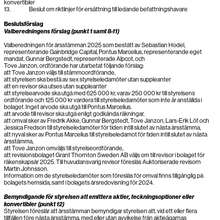
konvertibler
13. Beslut om riktlinjer för ersättning till ledande befattningshavare
Beslutsförslag
Valberedningens förslag (punkt 1 samt 8-11)
Valberedningen för årsstämman 2025 som bestått av Sebastian Hodel,
representerande Gainbridge Capital, Pontus Marcelius, representerande eget
mandat, Gunnar Bergstedt, representerade Alpcot, och
Tove Janzon, ordförande har utarbetat följande förslag:
att Tove Janzon väljs till stämmoordförande,
att styrelsen ska bestå av sex styrelseledamöter utan suppleanter
att en revisor ska utses utan suppleanter
att styrelsearvode ska utgå med 625 000 kr, varav 250 000 kr till styrelsens
ordförande och 125 000 kr vardera till styrelseledamöter som inte är anställda i
bolaget. Inget arvode ska utgå till Pontus Marcelius.
att arvode till revisor ska utgå enligt godkända räkningar,
att omval sker av Fredrik Akke, Gunnar Bergstedt, Tove Janzon, Lars-Erik Löf och
Jessica Fredson till styrelseledamöter för tiden intill slutet av nästa årsstämma,
att nyval sker av Pontus Marcelius till styrelseledamot för tiden intill slutet av nästa
årsstämma,
att Tove Janzon omväljs till styrelseordförande,
att revisionsbolaget Grant Thornton Sweden AB väljs om till revisor i bolaget för
räkenskapsår 2025. Till huvudansvarig revisor föreslås Auktoriserade revisorn
Martin Johnsson.
Information om de styrelseledamöter som föreslås för omval finns tillgänglig på
bolagets hemsida, samt i bolagets årsredovisning för 2024.
Bemyndigande för styrelsen att emittera aktier, teckningsoptioner eller
konvertibler (punkt 12)
Styrelsen föreslår att årsstämman bemyndigar styrelsen att, vid ett eller flera
tillfällen före nästa årsstämma, med eller utan avvikelse från aktieägarnas