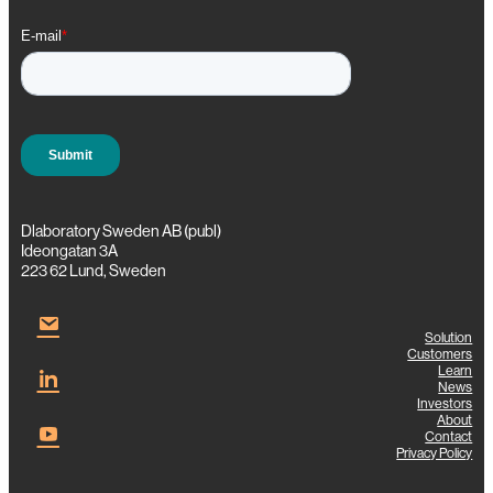
Dlaboratory Sweden AB (publ)
Ideongatan 3A
223 62 Lund, Sweden
Solution
Customers
Learn
News
Investors
About
Contact
Privacy Policy