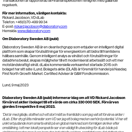
Transaktionen är rapporterad till Finansinspektionen i enlighet med gällande
regelverk.
För mer information, vänligen kontakta:
Rickard Jacobson, VD dLab
Telefon: +46(0)70-499 99 34
E-post:
rickard.jacobson@dlaboratory.com
Hemsida:
www.dlaboratory.com
Om Dlaboratory Sweden AB (publ)
Dlaboratory Sweden AB är en cleantechgrupp som erbjuder en intelligent digital
plattform som skapar förutsättningar för energisektorn att bidra till framtidens
hållbara samhälle. Genom intelligent analys av elnätet och förutsättningar för
datadrivna beslut, skapas möjligheter till ett moderniserat arbetssätt och ett mer
motståndskraftigt elnät. dLabs kommersiella verksamhet startade 2015 och
bolaget har sitt säte i Lund. Bolagets aktie (DLAB) är föremål för handel på Nasdaq
First North Growth Market. Certified Adviser är G&W Fondkommission.
Lund, 9 maj 2023
Dlaboratory Sweden AB (publ)
informerar idag om att VD Rickard Jacobson
förvärvat aktier i bolaget till ett värde om cirka 330 000 SEK. Förvärven
gjordes 5 respektive 8 maj 2023.
”Det är med glädje, stolthet och ett stort mått av framtidstro som jag valt att förvärva aktier i
dLab. Efter drygt åtta månader som VD ser jag ett bolag med en oerhörd potential. Vi har ett
unikt erbjudande inom smarta elnät på en global marknad som formligen skriker efter
omställning. I ett mer lokalt perspektiv ser vi en väldigt fin utveckling för dLab både på