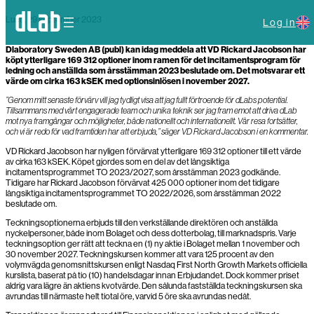
Skip
Lund, 29 september 2023
to
Log in
content
Dlaboratory Sweden AB (publ)
kan idag meddela att VD Rickard Jacobson har
köpt ytterligare 169 312 optioner inom ramen för det incitamentsprogram för
ledning och anställda som årsstämman 2023 beslutade om. Det motsvarar ett
värde om cirka 163 kSEK med optionsinlösen i november 2027.
”Genom mitt senaste förvärv vill jag tydligt visa att jag fullt förtroende för dLabs potential.
Tillsammans med vårt engagerade team och unika teknik ser jag fram emot att driva dLab
mot nya framgångar och möjligheter, både nationellt och internationellt. Vår resa fortsätter,
och vi är redo för vad framtiden har att erbjuda,” säger VD Rickard Jacobson i en kommentar.
VD Rickard Jacobson har nyligen förvärvat ytterligare 169 312 optioner till ett värde
av cirka 163 kSEK. Köpet gjordes som en del av det långsiktiga
incitamentsprogrammet TO 2023/2027, som årsstämman 2023 godkände.
Tidigare har Rickard Jacobson förvärvat 425 000 optioner inom det tidigare
långsiktiga incitamentsprogrammet TO 2022/2026, som årsstämman 2022
beslutade om.
Teckningsoptionerna erbjuds till den verkställande direktören och anställda
nyckelpersoner, både inom Bolaget och dess dotterbolag, till marknadspris. Varje
teckningsoption ger rätt att teckna en (1) ny aktie i Bolaget mellan 1 november och
30 november 2027. Teckningskursen kommer att vara 125 procent av den
volymvägda genomsnittskursen enligt Nasdaq First North Growth Markets officiella
kurslista, baserat på tio (10) handelsdagar innan Erbjudandet. Dock kommer priset
aldrig vara lägre än aktiens kvotvärde. Den sålunda fastställda teckningskursen ska
avrundas till närmaste helt tiotal öre, varvid 5 öre ska avrundas nedåt.