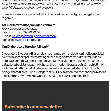
elnätsmarknaden men även inom den industriella sektorn, samtidigt som vårt dotterbolag
Svensk Linjebesiktning driver på med en växande affär i symbios med dLabs lösningar”,
säger VD Rickard Jacobson i en kommentar.
Transaktionen är rapporterad till Finansinspektionen i enlighet med gällande
regelverk.
För mer information, vänligen kontakta:
Rickard Jacobson, VD dLab
Telefon: +46(0)70-499 99 34
E-post:
rickard.jacobson@dlaboratory.com
Hemsida:
www.dlaboratory.com
Om Dlaboratory Sweden AB (publ)
Dlaboratory Sweden AB är en cleantechgrupp som erbjuder en intelligent digital
plattform som skapar förutsättningar för energisektorn att bidra till framtidens
hållbara samhälle. Genom intelligent analys av elnätet och förutsättningar för
datadrivna beslut, skapas möjligheter till ett moderniserat arbetssätt och ett mer
motståndskraftigt elnät. dLabs kommersiella verksamhet startade 2015 och
bolaget har sitt säte i Lund. Bolagets aktie (DLAB) är föremål för handel på Nasdaq
First North Growth Market. Certified Adviser är G&W Fondkommission.
Subscribe to our newsletter