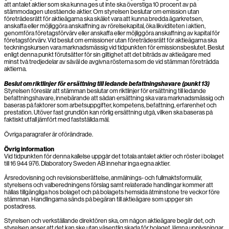
att antalet aktier som ska kunna ges ut inte ska överstiga 10 procent av på
stämmodagen utestående aktier. Om styrelsen beslutar om emission utan
företrädesrätt för aktieägarna ska skälet vara att kunna bredda ägarkretsen,
anskaffa eller möjliggöra anskaffning av rörelsekapital, öka likviditeten i aktien,
genomföra företagsförvärv eller anskaffa eller möjliggöra anskaffning av kapital för
företagsförvärv. Vid beslut om emissioner utan företrädesrätt för aktieägarna ska
teckningskursen vara marknadsmässig vid tidpunkten för emissionsbeslutet. Beslut
enligt denna punkt förutsätter för sin giltighet att det biträds av aktieägare med
minst två tredjedelar av såväl de avgivna rösterna som de vid stämman företrädda
aktierna.
Beslut om riktlinjer för ersättning till ledande befattningshavare (punkt 13)
Styrelsen föreslår att stämman beslutar om riktlinjer för ersättning till ledande
befattningshavare, innebärande att sådan ersättning ska vara marknadsmässig och
baseras på faktorer som arbetsuppgifter, kompetens, befattning, erfarenhet och
prestation. Utöver fast grundlön kan rörlig ersättning utgå, vilken ska baseras på
faktiskt utfall jämfört med fastställda mål.
Övriga paragrafer är oförändrade.
Övrig information
Vid tidpunkten för denna kallelse uppgår det totala antalet aktier och röster i bolaget
till 16 944 976. Dlaboratory Sweden AB innehar inga egna aktier.
Årsredovisning och revisionsberättelse, anmälnings- och fullmaktsformulär,
styrelsens och valberedningens förslag samt relaterade handlingar kommer att
hållas tillgängliga hos bolaget och på bolagets hemsida åtminstone tre veckor före
stämman. Handlingarna sänds på begäran till aktieägare som uppger sin
postadress.
Styrelsen och verkställande direktören ska, om någon aktieägare begär det, och
styrelsen anser att det kan ske utan väsentlig skada för bolaget, lämna upplysningar