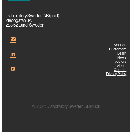
Dlaboratory Sweden AB (publ)
Ideongatan 3A
223 62 Lund, Sweden
Solution
Customers
Learn
News
Investors
About
Contact
Privacy Policy
© 2024 Dlaboratory Sweden AB (publ)