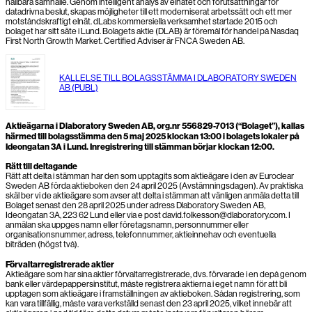
hållbara samhälle. Genom intelligent analys av elnätet och förutsättningar för
datadrivna beslut, skapas möjligheter till ett moderniserat arbetssätt och ett mer
motståndskraftigt elnät. dLabs kommersiella verksamhet startade 2015 och
bolaget har sitt säte i Lund. Bolagets aktie (DLAB) är föremål för handel på Nasdaq
First North Growth Market. Certified Adviser är FNCA Sweden AB.
KALLELSE TILL BOLAGSSTÄMMA I DLABORATORY SWEDEN
AB (PUBL)
Aktieägarna i Dlaboratory Sweden AB, org.nr 556829-7013 (“Bolaget”), kallas
härmed till bolagsstämma den 5 maj 2025 klockan 13:00 i bolagets lokaler på
Ideongatan 3A i Lund. Inregistrering till stämman börjar klockan 12:00.
Rätt till deltagande
Rätt att delta i stämman har den som upptagits som aktieägare i den av Euroclear
Sweden AB förda aktieboken den 24 april 2025 (Avstämningsdagen). Av praktiska
skäl ber vi de aktieägare som avser att delta i stämman att vänligen anmäla detta till
Bolaget senast den 28 april 2025 under adress Dlaboratory Sweden AB,
Ideongatan 3A, 223 62 Lund eller via e post david.folkesson@dlaboratory.com. I
anmälan ska uppges namn eller företagsnamn, personnummer eller
organisationsnummer, adress, telefonnummer, aktieinnehav och eventuella
biträden (högst två).
Förvaltarregistrerade aktier
Aktieägare som har sina aktier förvaltarregistrerade, dvs. förvarade i en depå genom
bank eller värdepappersinstitut, måste registrera aktierna i eget namn för att bli
upptagen som aktieägare i framställningen av aktieboken. Sådan registrering, som
kan vara tillfällig, måste vara verkställd senast den 23 april 2025, vilket innebär att