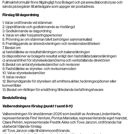
Fullmaktsformulär finns tillgängligt hos Bolaget och på www.dlaboratory.se och
sänds på begäran till aktieägare som uppger sin postadress.
Förslag till dagordning
1. Val av ordförande vid stämman
2. Upprättande och godkännande av röstlängd
3. Godkännande av dagordning
4. Val av en eller två justeringspersoner
5. Prövning av om stämman blivit behörigen sammankallad
6. Framläggande av årsredovisningen och revisionsberättelsen
7. Beslut om
a) fastställelse av resultaträkningen och balansräkningen
b) dispositioner av bolagets resultat enligt den fastställda balansräkningen
c) ansvarsfrihet för styrelseledamöterna och verkställande direktören
8. Beslut om antal styrelseledamöter och revisorer
9. Fastställelse av styrelse- och revisorsarvoden
10. Val av styrelseledamöter
11. Val av revisor
12. Bemyndigande för styrelsen att emittera aktier, teckningsoptioner eller
konvertibler
13. Beslut om riktlinjer för ersättning till ledande befattningshavare
Beslutsförslag
Valberedningens förslag (punkt 1 samt 8-11)
Valberedningen för årsstämman 2026 som bestått av Andreas Lindenhierta,
representerande First Venture, Pontus Marcelius, representerande eget mandat,
Claes Petrén, representerade Fredrik Akke och Tove Janzon, ordförande har
utarbetat följande förslag:
att Tove Janzon väljs till stämmoordförande,