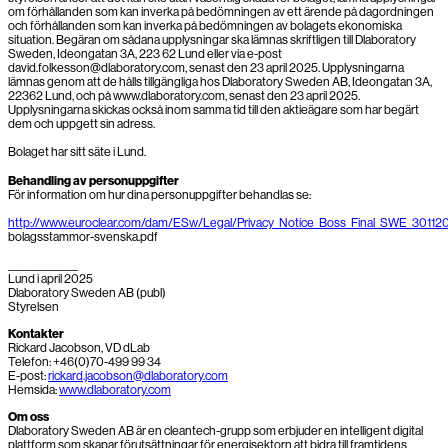
om förhållanden som kan inverka på bedömningen av ett ärende på dagordningen
och förhållanden som kan inverka på bedömningen av bolagets ekonomiska
situation. Begäran om sådana upplysningar ska lämnas skriftligen till Dlaboratory
Sweden, Ideongatan 3A, 223 62 Lund eller via e-post
david.folkesson@dlaboratory.com, senast den 23 april 2025. Upplysningarna
lämnas genom att de hålls tillgängliga hos Dlaboratory Sweden AB, Ideongatan 3A,
22362 Lund, och på www.dlaboratory.com, senast den 23 april 2025.
Upplysningarna skickas också inom samma tid till den aktieägare som har begärt
dem och uppgett sin adress.
Bolaget har sitt säte i Lund.
Behandling av personuppgifter
För information om hur dina personuppgifter behandlas se:
http://www.euroclear.com/dam/ESw/Legal/Privacy_Notice_Boss_Final_SWE_30112
bolagsstammor-svenska.pdf
______________
Lund i april 2025
Dlaboratory Sweden AB (publ)
Styrelsen
Kontakter
Rickard Jacobson, VD dLab
Telefon: +46(0)70-499 99 34
E-post:
rickard.jacobson@dlaboratory.com
Hemsida:
www.dlaboratory.com
Om oss
Dlaboratory Sweden AB är en cleantech-grupp som erbjuder en intelligent digital
plattform som skapar förutsättningar för energisektorn att bidra till framtidens