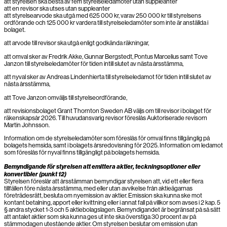
att styrelsen ska bestå av fem styrelseledamöter utan suppleanter
att en revisor ska utses utan suppleanter
att styrelsearvode ska utgå med 625 000 kr, varav 250 000 kr till styrelsens
ordförande och 125 000 kr vardera till styrelseledamöter som inte är anställda i
bolaget.
att arvode till revisor ska utgå enligt godkända räkningar,
att omval sker av Fredrik Akke, Gunnar Bergstedt, Pontus Marcelius samt Tove
Janzon till styrelseledamöter för tiden intill slutet av nästa årsstämma,
att nyval sker av Andreas Lindenhierta till styrelseledamot för tiden intill slutet av
nästa årsstämma,
att Tove Janzon omväljs till styrelseordförande,
att revisionsbolaget Grant Thornton Sweden AB väljs om till revisor i bolaget för
räkenskapsår 2026. Till huvudansvarig revisor föreslås Auktoriserade revisorn
Martin Johnsson.
Information om de styrelseledamöter som föreslås för omval finns tillgänglig på
bolagets hemsida, samt i bolagets årsredovisning för 2025. Information om ledamot
som föreslås för nyval finns tillgängligt på bolagets hemsida.
Bemyndigande för styrelsen att emittera aktier, teckningsoptioner eller
konvertibler (punkt 12)
Styrelsen föreslår att årsstämman bemyndigar styrelsen att, vid ett eller flera
tillfällen före nästa årsstämma, med eller utan avvikelse från aktieägarnas
företrädesrätt, besluta om nyemission av aktier. Emission ska kunna ske mot
kontant betalning, apport eller kvittning eller i annat fall på villkor som avses i 2 kap. 5
§ andra stycket 1-3 och 5 aktiebolagslagen. Bemyndigandet är begränsat på så sätt
att antalet aktier som ska kunna ges ut inte ska överstiga 30 procent av på
stämmodagen utestående aktier. Om styrelsen beslutar om emission utan