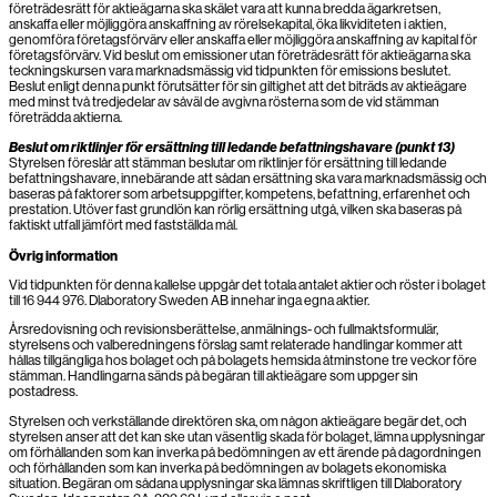
företrädesrätt för aktieägarna ska skälet vara att kunna bredda ägarkretsen,
anskaffa eller möjliggöra anskaffning av rörelsekapital, öka likviditeten i aktien,
genomföra företagsförvärv eller anskaffa eller möjliggöra anskaffning av kapital för
företagsförvärv. Vid beslut om emissioner utan företrädesrätt för aktieägarna ska
teckningskursen vara marknadsmässig vid tidpunkten för emissions beslutet.
Beslut enligt denna punkt förutsätter för sin giltighet att det biträds av aktieägare
med minst två tredjedelar av såväl de avgivna rösterna som de vid stämman
företrädda aktierna.
Beslut om riktlinjer för ersättning till ledande befattningshavare (punkt 13)
Styrelsen föreslår att stämman beslutar om riktlinjer för ersättning till ledande
befattningshavare, innebärande att sådan ersättning ska vara marknadsmässig och
baseras på faktorer som arbetsuppgifter, kompetens, befattning, erfarenhet och
prestation. Utöver fast grundlön kan rörlig ersättning utgå, vilken ska baseras på
faktiskt utfall jämfört med fastställda mål.
Övrig information
Vid tidpunkten för denna kallelse uppgår det totala antalet aktier och röster i bolaget
till 16 944 976. Dlaboratory Sweden AB innehar inga egna aktier.
Årsredovisning och revisionsberättelse, anmälnings- och fullmaktsformulär,
styrelsens och valberedningens förslag samt relaterade handlingar kommer att
hållas tillgängliga hos bolaget och på bolagets hemsida åtminstone tre veckor före
stämman. Handlingarna sänds på begäran till aktieägare som uppger sin
postadress.
Styrelsen och verkställande direktören ska, om någon aktieägare begär det, och
styrelsen anser att det kan ske utan väsentlig skada för bolaget, lämna upplysningar
om förhållanden som kan inverka på bedömningen av ett ärende på dagordningen
och förhållanden som kan inverka på bedömningen av bolagets ekonomiska
situation. Begäran om sådana upplysningar ska lämnas skriftligen till Dlaboratory