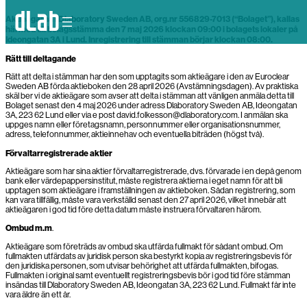
Skip
Aktieägarna i Dlaboratory Sweden AB, org.nr 556829-7013 (“Bolaget”), kallas
to
content
härmed till bolagsstämma den 7 maj 2026 klockan 09:00 i bolagets lokaler på
Ideongatan 3A i Lund. Inregistrering till stämman börjar klockan 08:00.
Rätt till deltagande
Rätt att delta i stämman har den som upptagits som aktieägare i den av Euroclear
Sweden AB förda aktieboken den 28 april 2026 (Avstämningsdagen). Av praktiska
skäl ber vi de aktieägare som avser att delta i stämman att vänligen anmäla detta till
Bolaget senast den 4 maj 2026 under adress Dlaboratory Sweden AB, Ideongatan
3A, 223 62 Lund eller via e post david.folkesson@dlaboratory.com. I anmälan ska
uppges namn eller företagsnamn, personnummer eller organisationsnummer,
adress, telefonnummer, aktieinnehav och eventuella biträden (högst två).
Förvaltarregistrerade aktier
Aktieägare som har sina aktier förvaltarregistrerade, dvs. förvarade i en depå genom
bank eller värdepappersinstitut, måste registrera aktierna i eget namn för att bli
upptagen som aktieägare i framställningen av aktieboken. Sådan registrering, som
kan vara tillfällig, måste vara verkställd senast den 27 april 2026, vilket innebär att
aktieägaren i god tid före detta datum måste instruera förvaltaren härom.
Ombud m.m
.
Aktieägare som företräds av ombud ska utfärda fullmakt för sådant ombud. Om
fullmakten utfärdats av juridisk person ska bestyrkt kopia av registreringsbevis för
den juridiska personen, som utvisar behörighet att utfärda fullmakten, bifogas.
Fullmakten i original samt eventuellt registreringsbevis bör i god tid före stämman
insändas till Dlaboratory Sweden AB, Ideongatan 3A, 223 62 Lund. Fullmakt får inte
vara äldre än ett år.