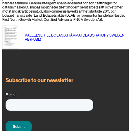
hållbara samhälle. Genom intelligent analys av elnätet och förutsättningar för
datadrivna beslut, skapas möjligheter till ett moderniserat arbetssätt och ett mer
motståndskraftigt elnät. dLabs kommersiella verksamhet startade 2015 och
bolaget har sitt säte i Lund. Bolagets aktie (DLAB) är föremål för handel på Nasdaq
First North Growth Market. Certified Adviser är FNCA Sweden AB.
KALLELSE TILL BOLAGSSTÄMMA I DLABORATORY SWEDEN
AB (PUBL)
Subscribe to our newsletter