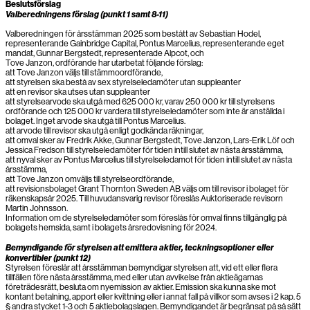
Beslutsförslag
Valberedningens förslag (punkt 1 samt 8-11)
Valberedningen för årsstämman 2025 som bestått av Sebastian Hodel,
representerande Gainbridge Capital, Pontus Marcelius, representerande eget
mandat, Gunnar Bergstedt, representerade Alpcot, och
Tove Janzon, ordförande har utarbetat följande förslag:
att Tove Janzon väljs till stämmoordförande,
att styrelsen ska bestå av sex styrelseledamöter utan suppleanter
att en revisor ska utses utan suppleanter
att styrelsearvode ska utgå med 625 000 kr, varav 250 000 kr till styrelsens
ordförande och 125 000 kr vardera till styrelseledamöter som inte är anställda i
bolaget. Inget arvode ska utgå till Pontus Marcelius.
att arvode till revisor ska utgå enligt godkända räkningar,
att omval sker av Fredrik Akke, Gunnar Bergstedt, Tove Janzon, Lars-Erik Löf och
Jessica Fredson till styrelseledamöter för tiden intill slutet av nästa årsstämma,
att nyval sker av Pontus Marcelius till styrelseledamot för tiden intill slutet av nästa
årsstämma,
att Tove Janzon omväljs till styrelseordförande,
att revisionsbolaget Grant Thornton Sweden AB väljs om till revisor i bolaget för
räkenskapsår 2025. Till huvudansvarig revisor föreslås Auktoriserade revisorn
Martin Johnsson.
Information om de styrelseledamöter som föreslås för omval finns tillgänglig på
bolagets hemsida, samt i bolagets årsredovisning för 2024.
Bemyndigande för styrelsen att emittera aktier, teckningsoptioner eller
konvertibler (punkt 12)
Styrelsen föreslår att årsstämman bemyndigar styrelsen att, vid ett eller flera
tillfällen före nästa årsstämma, med eller utan avvikelse från aktieägarnas
företrädesrätt, besluta om nyemission av aktier. Emission ska kunna ske mot
kontant betalning, apport eller kvittning eller i annat fall på villkor som avses i 2 kap. 5
§ andra stycket 1-3 och 5 aktiebolagslagen. Bemyndigandet är begränsat på så sätt