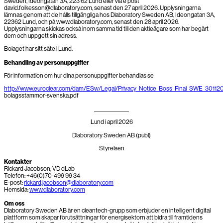
Sweden, Ideongatan 3A, 223 62 Lund eller via e post
david.folkesson@dlaboratory.com, senast den 27 april 2026. Upplysningarna
lämnas genom att de hålls tillgängliga hos Dlaboratory Sweden AB, Ideongatan 3A,
22362 Lund, och på www.dlaboratory.com, senast den 28 april 2026.
Upplysningarna skickas också inom samma tid till den aktieägare som har begärt
dem och uppgett sin adress.
Bolaget har sitt säte i Lund.
Behandling av personuppgifter
För information om hur dina personuppgifter behandlas se
http://www.euroclear.com/dam/ESw/Legal/Privacy_Notice_Boss_Final_SWE_30112
bolagsstammor-svenska.pdf
______________
Lund i april 2026
Dlaboratory Sweden AB (publ)
Styrelsen
Kontakter
Rickard Jacobson, VD dLab
Telefon: +46(0)70-499 99 34
E-post:
rickard.jacobson@dlaboratory.com
Hemsida:
www.dlaboratory.com
Om oss
Dlaboratory Sweden AB är en cleantech-grupp som erbjuder en intelligent digital
plattform som skapar förutsättningar för energisektorn att bidra till framtidens