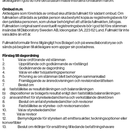
aktieägaren i god tid före detta datum måste instruera förvaltaren härom.
Ombud m.m
.
Aktieägare som företräds av ombud ska utfärda fullmakt för sådant ombud. Om
fullmakten utfärdats av juridisk person ska bestyrkt kopia av registreringsbevis för
den juridiska personen, som utvisar behörighet att utfärda fullmakten, bifogas.
Fullmakten i original samt eventuellt registreringsbevis bör i god tid före stämman
insändas till Dlaboratory Sweden AB, Ideongatan 3A, 223 62 Lund. Fullmakt får inte
vara äldre än ett år.
Fullmaktsformulär finns tillgängligt hos Bolaget och på www.dlaboratory.se och
sänds på begäran till aktieägare som uppger sin postadress.
Förslag till dagordning
1. Val av ordförande vid stämman
2. Upprättande och godkännande av röstlängd
3. Godkännande av dagordning
4. Val av en eller två justeringspersoner
5. Prövning av om stämman blivit behörigen sammankallad
6. Framläggande av årsredovisningen och revisionsberättelsen
7. Beslut om
a) fastställelse av resultaträkningen och balansräkningen
b) dispositioner av bolagets resultat enligt den fastställda balansräkningen
c) ansvarsfrihet för styrelseledamöterna och verkställande direktören
8. Beslut om antal styrelseledamöter och revisorer
9. Fastställelse av styrelse- och revisorsarvoden
10. Val av styrelseledamöter
11. Val av revisor
12. Bemyndigande för styrelsen att emittera aktier, teckningsoptioner eller
konvertibler
13. Beslut om riktlinjer för ersättning till ledande befattningshavare