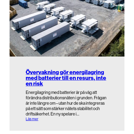
Övervakning gör energilagring
med batterier till en resurs, inte
en risk
Energilagring med batterier är på väg att
förändra distributionsnäten i grunden. Frågan
är inte längre om – utan hur de ska integreras
på ett sätt som stärker nätets stabilitet och
driftsäkerhet. En ny spelare i…
:
Läs mer
Ö
v
e