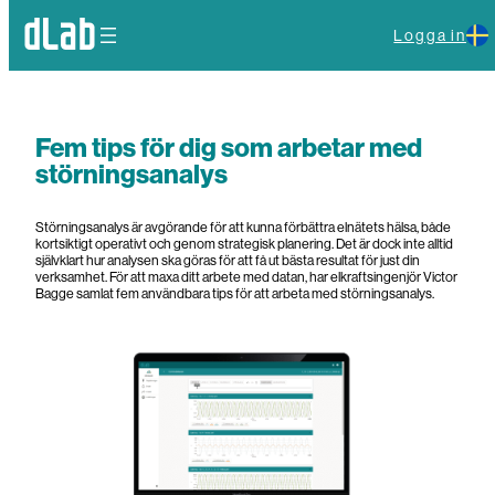
Hoppa
till
Logga in
innehåll
Fem tips för dig som arbetar med
störningsanalys
Störningsanalys är avgörande för att kunna förbättra elnätets hälsa, både
kortsiktigt operativt och genom strategisk planering. Det är dock inte alltid
självklart hur analysen ska göras för att få ut bästa resultat för just din
verksamhet. För att maxa ditt arbete med datan, har elkraftsingenjör Victor
Bagge samlat fem användbara tips för att arbeta med störningsanalys.