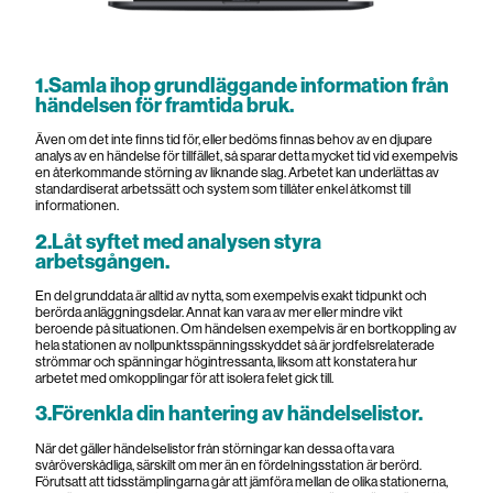
1.Samla ihop grundläggande information från
händelsen för framtida bruk.
Även om det inte finns tid för, eller bedöms finnas behov av en djupare
analys av en händelse för tillfället, så sparar detta mycket tid vid exempelvis
en återkommande störning av liknande slag. Arbetet kan underlättas av
standardiserat arbetssätt och system som tillåter enkel åtkomst till
informationen.
2.Låt syftet med analysen styra
arbetsgången.
En del grunddata är alltid av nytta, som exempelvis exakt tidpunkt och
berörda anläggningsdelar. Annat kan vara av mer eller mindre vikt
beroende på situationen. Om händelsen exempelvis är en bortkoppling av
hela stationen av nollpunktsspänningsskyddet så är jordfelsrelaterade
strömmar och spänningar högintressanta, liksom att konstatera hur
arbetet med omkopplingar för att isolera felet gick till.
3.Förenkla din hantering av händelselistor.
När det gäller händelselistor från störningar kan dessa ofta vara
svåröverskådliga, särskilt om mer än en fördelningsstation är berörd.
Förutsatt att tidsstämplingarna går att jämföra mellan de olika stationerna,