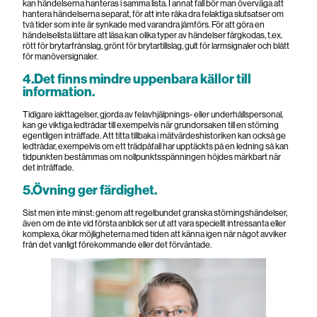
kan händelserna hanteras i samma lista. I annat fall bör man överväga att
hantera händelserna separat, för att inte råka dra felaktiga slutsatser om
två tider som inte är synkade med varandra jämförs. För att göra en
händelselista lättare att läsa kan olika typer av händelser färgkodas, t.ex.
rött för brytarfrånslag, grönt för brytartillslag, gult för larmsignaler och blått
för manöversignaler.
4.Det finns mindre uppenbara källor till
information.
Tidigare iakttagelser, gjorda av felavhjälpnings- eller underhållspersonal,
kan ge viktiga ledtrådar till exempelvis när grundorsaken till en störning
egentligen inträffade. Att titta tillbaka i mätvärdeshistoriken kan också ge
ledtrådar, exempelvis om ett trädpåfall har upptäckts på en ledning så kan
tidpunkten bestämmas om nollpunktsspänningen höjdes märkbart när
det inträffade.
5.Övning ger färdighet.
Sist men inte minst: genom att regelbundet granska störningshändelser,
även om de inte vid första anblick ser ut att vara speciellt intressanta eller
komplexa, ökar möjligheterna med tiden att känna igen när något avviker
från det vanligt förekommande eller det förväntade.