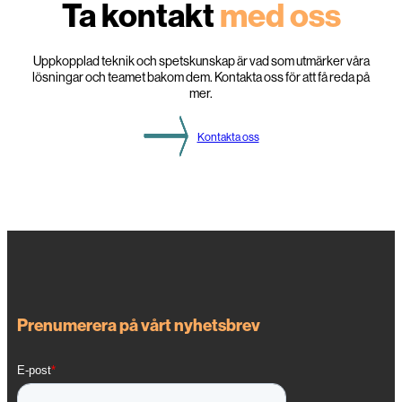
Ta kontakt
med oss
t
t
s
ä
k
Uppkopplad teknik och spetskunskap är vad som utmärker våra
r
lösningar och teamet bakom dem. Kontakta oss för att få reda på
a
mer.
r
e
e
Kontakta oss
l
n
ä
t
Prenumerera på vårt nyhetsbrev