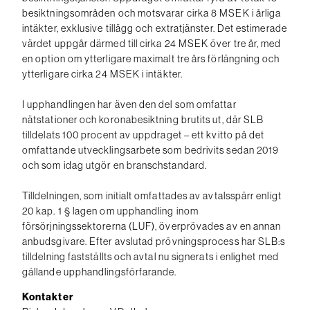
besiktningsområden och motsvarar cirka 8 MSEK i årliga
intäkter, exklusive tillägg och extratjänster. Det estimerade
värdet uppgår därmed till cirka 24 MSEK över tre år, med
en option om ytterligare maximalt tre års förlängning och
ytterligare cirka 24 MSEK i intäkter.
I upphandlingen har även den del som omfattar
nätstationer och koronabesiktning brutits ut, där SLB
tilldelats 100 procent av uppdraget – ett kvitto på det
omfattande utvecklingsarbete som bedrivits sedan 2019
och som idag utgör en branschstandard.
Tilldelningen, som initialt omfattades av avtalsspärr enligt
20 kap. 1 § lagen om upphandling inom
försörjningssektorerna (LUF), överprövades av en annan
anbudsgivare. Efter avslutad prövningsprocess har SLB:s
tilldelning fastställts och avtal nu signerats i enlighet med
gällande upphandlingsförfarande.
Kontakter