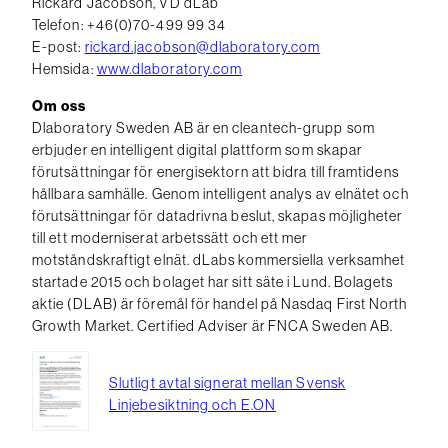
Rickard Jacobson, VD dLab
Telefon: +46(0)70-499 99 34
E-post:
rickard.jacobson@dlaboratory.com
Hemsida:
www.dlaboratory.com
Om oss
Dlaboratory Sweden AB är en cleantech-grupp som
erbjuder en intelligent digital plattform som skapar
förutsättningar för energisektorn att bidra till framtidens
hållbara samhälle. Genom intelligent analys av elnätet och
förutsättningar för datadrivna beslut, skapas möjligheter
till ett moderniserat arbetssätt och ett mer
motståndskraftigt elnät. dLabs kommersiella verksamhet
startade 2015 och bolaget har sitt säte i Lund. Bolagets
aktie (DLAB) är föremål för handel på Nasdaq First North
Growth Market. Certified Adviser är FNCA Sweden AB.
Slutligt avtal signerat mellan Svensk
Linjebesiktning och E.ON