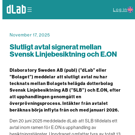
Log in
November 17, 2025
Slutligt avtal signerat mellan
Svensk Linjebesiktning och E.ON
Dlaboratory Sweden AB (publ) (”dLab” eller
”Bolaget”) meddelar att slutligt avtal nu har
tecknats mellan Bolagets helägda dotterbolag
Svensk Linjebesiktning AB (”SLB”) och E.ON, efter
att upphandlingen genomgått en
överprövningsprocess. Intäkter från avtalet
beräknas börja inflyta från och med januari 2026.
Den 20 juni 2025 meddelade dLab att SLB tilldelats ett
avtal inom ramen för E.ON:s upphandling av
besiktningstjänster. Uppdraget omfattar fyra av totalt 13