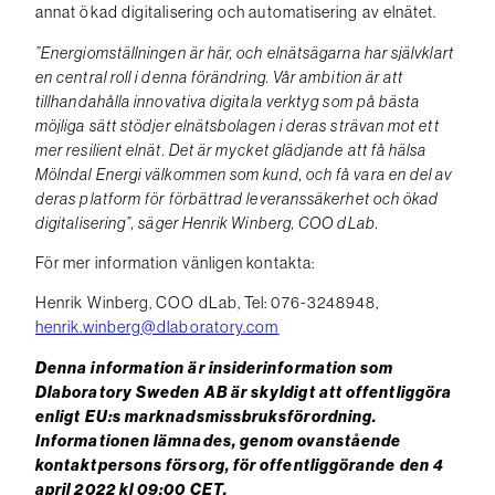
annat ökad digitalisering och automatisering av elnätet.
”Energiomställningen är här, och elnätsägarna har självklart
en central roll i denna förändring. Vår ambition är att
tillhandahålla innovativa digitala verktyg som på bästa
möjliga sätt stödjer elnätsbolagen i deras strävan mot ett
mer resilient elnät. Det är mycket glädjande att få hälsa
Mölndal Energi välkommen som kund, och få vara en del av
deras platform för förbättrad leveranssäkerhet och ökad
digitalisering”, säger Henrik Winberg, COO dLab.
För mer information vänligen kontakta:
Henrik Winberg, COO dLab, Tel: 076-3248948,
henrik.winberg@dlaboratory.com
Denna information är insiderinformation som
Dlaboratory Sweden AB är skyldigt att offentliggöra
enligt EU:s marknadsmissbruksförordning.
Informationen lämnades, genom ovanstående
kontaktpersons försorg, för offentliggörande den 4
april 2022 kl 09:00 CET.