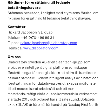
Riktlinjer för ersättning till ledande
befattningshavare
Stämman beslutade, i enlighet med styrelsens förslag, om
riktlinjer för ersättning till ledande befattningshavare.
Kontakter
Rickard Jacobson, VD dLab
Telefon: +46(0)70-499 99 34
E-post:
rickard.jacobson@dlaboratory.com
Hemsida:
www.dlaboratory.com
Om oss
Dlaboratory Sweden AB är en cleantech-grupp som
erbjuder en intelligent digital plattform som skapar
förutsättningar för energisektorn att bidra till framtidens
hållbara samhälle. Genom intelligent analys av elnätet och
förutsättningar för datadrivna beslut, skapas möjligheter
till ett moderniserat arbetssätt och ett mer
motståndskraftigt elnät. dLabs kommersiella verksamhet
startade 2015 och bolaget har sitt säte i Lund. Bolagets
aktie (DLAB) är föremål för handel på Nasdaq First North