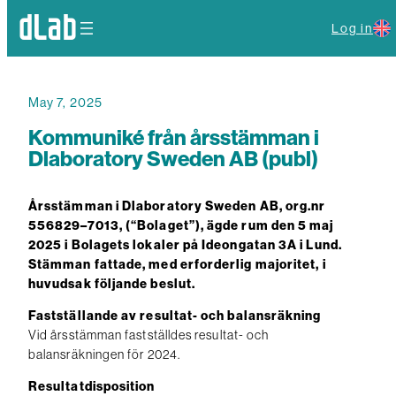
Log in
May 7, 2025
Kommuniké från årsstämman i
Dlaboratory Sweden AB (publ)
Årsstämman i Dlaboratory Sweden AB, org.nr
556829–7013, (“Bolaget”), ägde rum den 5 maj
2025 i Bolagets lokaler på Ideongatan 3A i Lund.
Stämman fattade, med erforderlig majoritet, i
huvudsak följande beslut.
Fastställande av resultat- och balansräkning
Vid årsstämman fastställdes resultat- och
balansräkningen för 2024.
Resultatdisposition