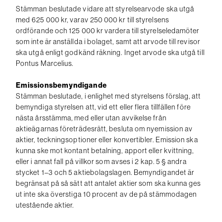
Stämman beslutade vidare att styrelsearvode ska utgå
med 625 000 kr, varav 250 000 kr till styrelsens
ordförande och 125 000 kr vardera till styrelseledamöter
som inte är anställda i bolaget, samt att arvode till revisor
ska utgå enligt godkänd räkning. Inget arvode ska utgå till
Pontus Marcelius.
Emissionsbemyndigande
Stämman beslutade, i enlighet med styrelsens förslag, att
bemyndiga styrelsen att, vid ett eller flera tillfällen före
nästa årsstämma, med eller utan avvikelse från
aktieägarnas företrädesrätt, besluta om nyemission av
aktier, teckningsoptioner eller konvertibler. Emission ska
kunna ske mot kontant betalning, apport eller kvittning,
eller i annat fall på villkor som avses i 2 kap. 5 § andra
stycket 1–3 och 5 aktiebolagslagen. Bemyndigandet är
begränsat på så sätt att antalet aktier som ska kunna ges
ut inte ska överstiga 10 procent av de på stämmodagen
utestående aktier.