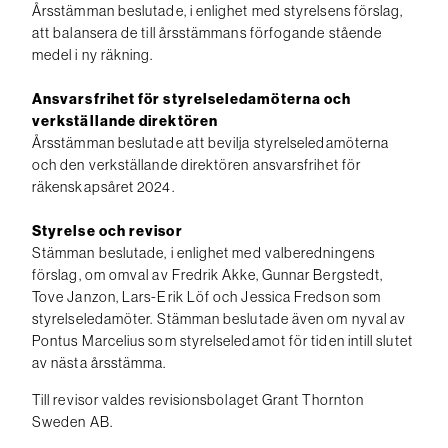
Årsstämman beslutade, i enlighet med styrelsens förslag,
att balansera de till årsstämmans förfogande stående
medel i ny räkning.
Ansvarsfrihet för styrelseledamöterna och
verkställande direktören
Årsstämman beslutade att bevilja styrelseledamöterna
och den verkställande direktören ansvarsfrihet för
räkenskapsåret 2024.
Styrelse och revisor
Stämman beslutade, i enlighet med valberedningens
förslag, om omval av Fredrik Akke, Gunnar Bergstedt,
Tove Janzon, Lars-Erik Löf och Jessica Fredson som
styrelseledamöter. Stämman beslutade även om nyval av
Pontus Marcelius som styrelseledamot för tiden intill slutet
av nästa årsstämma.
Till revisor valdes revisionsbolaget Grant Thornton
Sweden AB.