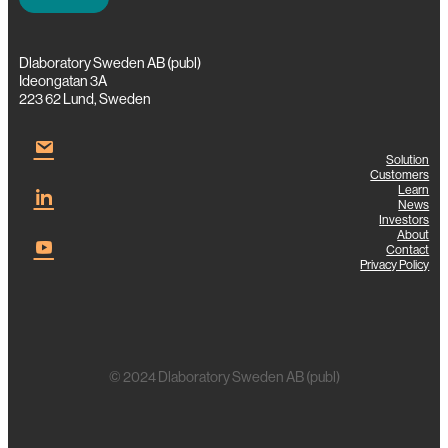
Dlaboratory Sweden AB (publ)
Ideongatan 3A
223 62 Lund, Sweden
Solution
Customers
Learn
News
Investors
About
Contact
Privacy Policy
© 2024 Dlaboratory Sweden AB (publ)