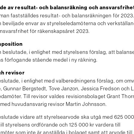
nde av resultat- och balansräkning och ansvarsfrihe
man fastställdes resultat- och balansräkningen för 2023
beviljade envar av styrelseledamöterna och verkställa
ansvarsfrihet för räkenskapsåret 2023.
sposition
eslutade, i enlighet med styrelsens förslag, att balanser
 förfogande stående medel i ny räkning.
ch revisor
lutade, i enlighet med valberedningens förslag, om omv
e, Gunnar Bergstedt, Tove Janzon, Jessica Fredson och L
eledamöter. Till revisor valdes revisionsbolaget Grant Tho
ed huvudansvarig revisor Martin Johnsson.
lutade vidare att styrelsearvode ska utgå med 625 000 
ill styrelsens ordförande och 125 000 kr vardera till
möter som inte är anställda i bolaget samt att arvode till