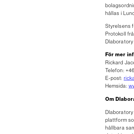
bolagsordni
hållas i Lun
Styrelsens f
Protokoll f
Dlaborator
För mer in
Rickard Jac
Telefon: +4
E-post:
ric
Hemsida:
ww
Om Dlabor
Dlaboratory
plattform so
hållbara sam