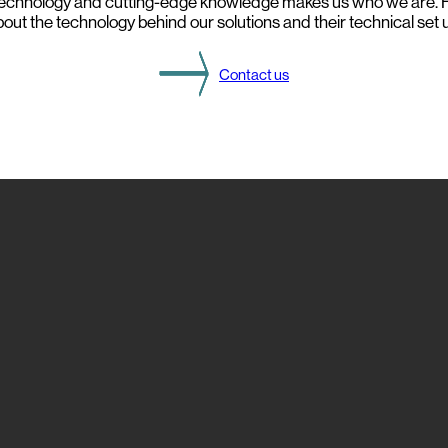
echnology and cutting-edge knowledge makes us who we are. F
out the technology behind our solutions and their technical set 
Contact us