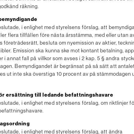
 godkänd räkning.
bemyndigande
lutade, i enlighet med styrelsens förslag, att bemyndiga
eller flera tillfällen före nästa årsstämma, med eller utan 
s företrädesrätt, besluta om nyemission av aktier, teckn
tibler. Emission ska kunna ske mot kontant betalning, appo
er i annat fall på villkor som avses i 2 kap. 5 § andra styc
lagen. Bemyndigandet är begränsat på så sätt att antale
es ut inte ska överstiga 10 procent av på stämmodagen
för ersättning till ledande befattningshavare
utade, i enlighet med styrelsens förslag, om riktlinjer f
 befattningshavare.
lagsordning
lutade, i enlighet med styrelsens förslag, att ändra