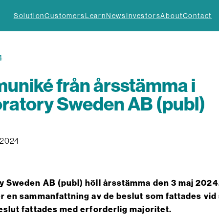
Solution
Customers
Learn
News
Investors
About
Contact
4
niké från årsstämma i
ratory Sweden AB (publ)
 2024
y Sweden AB (publ) höll årsstämma den 3 maj 2024
er en sammanfattning av de beslut som fattades vi
eslut fattades med erforderlig majoritet.