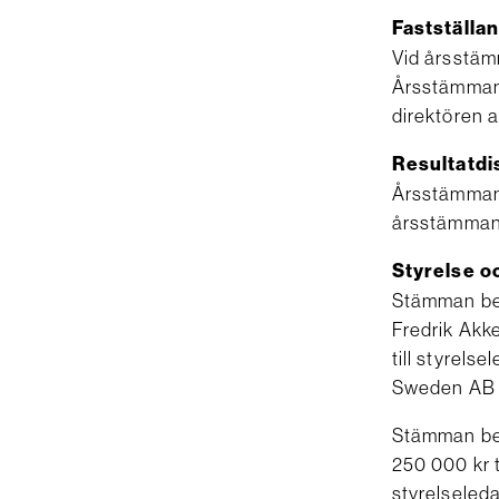
Fastställa
Vid årsstäm
Årsstämman 
direktören 
Resultatdi
Årsstämman b
årsstämmans
Styrelse o
Stämman bes
Fredrik Akk
till styrels
Sweden AB m
Stämman bes
250 000 kr t
styrelseleda