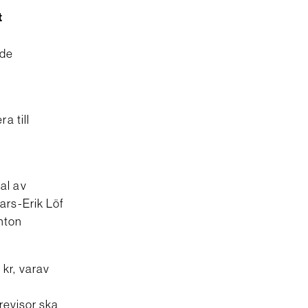
t
.
nde
a till
al av
ars-Erik Löf
rnton
kr, varav
 revisor ska