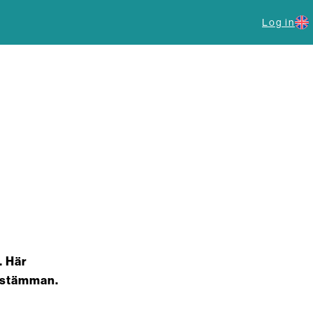
Log in
. Här
d stämman.