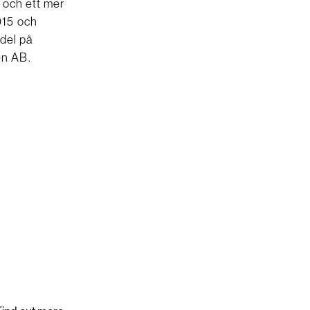
t och ett mer
015 och
ndel på
en AB.