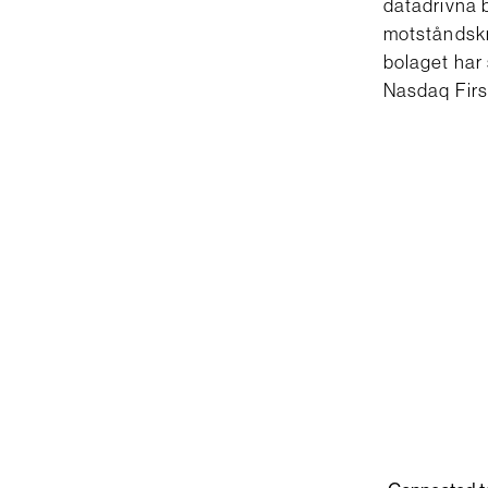
datadrivna b
motståndskr
bolaget har 
Nasdaq Firs