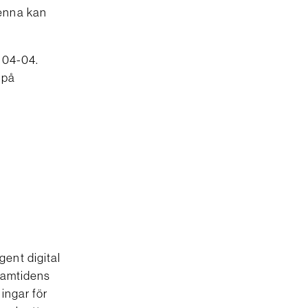
denna kan
-04-04.
 på
ent digital
framtidens
ingar för