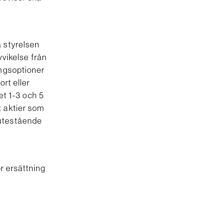
 styrelsen
avvikelse från
ingsoptioner
rt eller
ket 1-3 och 5
t aktier som
 utestående
ör ersättning