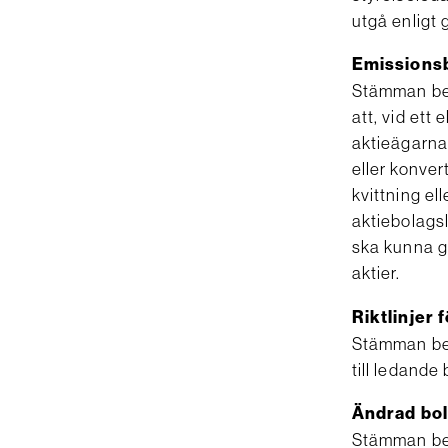
utgå enligt
Emissions
Stämman bes
att, vid ett 
aktieägarna
eller konver
kvittning ell
aktiebolags
ska kunna g
aktier.
Riktlinjer 
Stämman besl
till ledande
Ändrad bo
Stämman bes