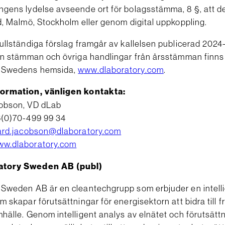
ngens lydelse avseende ort för bolagsstämma, 8 §, att 
d, Malmö, Stockholm eller genom digital uppkoppling.
ullständiga förslag framgår av kallelsen publicerad 2024
rån stämman och övriga handlingar från årsstämman finns
y Swedens hemsida,
www.dlaboratory.com
.
formation, vänligen kontakta:
obson, VD dLab
6(0)70-499 99 34
kard.jacobson@dlaboratory.com
w.dlaboratory.com
atory Sweden AB (publ)
 Sweden AB är en cleantechgrupp som erbjuder en intellig
m skapar förutsättningar för energisektorn att bidra till 
hälle. Genom intelligent analys av elnätet och förutsättn