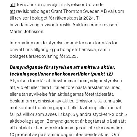
att
Tove Janzon omväljs till styrelseordförande,
att
revisionsbolaget Grant Thornton Sweden AB väljs om
till revisor i bolaget för räkenskapsår 2024. Till
huvudansvarig revisor föreslås Auktoriserade revisorn
Martin Johnsson.
Information om de styrelseledamöter som föreslås för
omval finns tillgänglig på bolagets hemsida, samt i
bolagets årsredovisning för 2023.
Bemyndigande för styrelsen att emittera aktier,
teckningsoptioner eller konvertibler (punkt 12)
Styrelsen föreslår att årsstämman bemyndigar styrelsen
att, vid ett eller flera tillfällen före nästa årsstämma, med
eller utan avvikelse från aktieägarnas företrädesrätt,
besluta om nyemission av aktier. Emission ska kunna ske
mot kontant betalning, apport eller kvittning eller i annat
fall på villkor som avses i 2 kap. 5 § andra stycket 1-3 och 5
aktiebolagslagen. Bemyndigandet är begränsat på så sätt
att antalet aktier som ska kunna ges ut inte ska överstiga
10 procent av på stämmodagen utestående aktier. Om