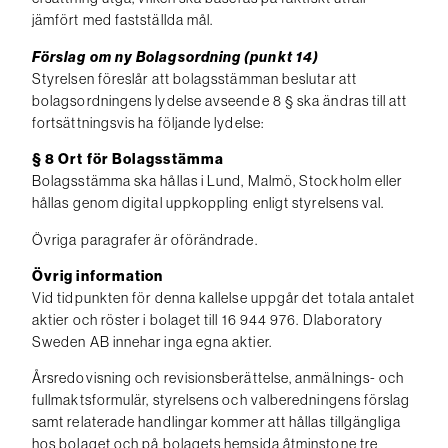
jämfört med fastställda mål.
Förslag om ny Bolagsordning (punkt 14)
Styrelsen föreslår att bolagsstämman beslutar att
bolagsordningens lydelse avseende 8 § ska ändras till att
fortsättningsvis ha följande lydelse:
§ 8 Ort för Bolagsstämma
Bolagsstämma ska hållas i Lund, Malmö, Stockholm eller
hållas genom digital uppkoppling enligt styrelsens val.
Övriga paragrafer är oförändrade.
Övrig information
Vid tidpunkten för denna kallelse uppgår det totala antalet
aktier och röster i bolaget till 16 944 976. Dlaboratory
Sweden AB innehar inga egna aktier.
Årsredovisning och revisionsberättelse, anmälnings- och
fullmaktsformulär, styrelsens och valberedningens förslag
samt relaterade handlingar kommer att hållas tillgängliga
hos bolaget och på bolagets hemsida åtminstone tre