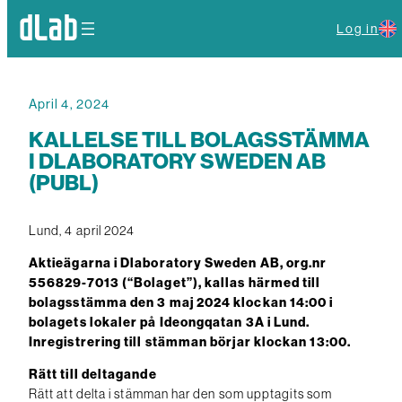
Log in
April 4, 2024
KALLELSE TILL BOLAGSSTÄMMA
I DLABORATORY SWEDEN AB
(PUBL)
Lund, 4 april 2024
Aktieägarna i Dlaboratory Sweden AB, org.nr
556829-7013 (“Bolaget”), kallas härmed till
bolagsstämma den 3 maj 2024 klockan 14:00 i
bolagets lokaler på Ideongqatan 3A i Lund.
Inregistrering till stämman börjar klockan 13:00.
Rätt till deltagande
Rätt att delta i stämman har den som upptagits som