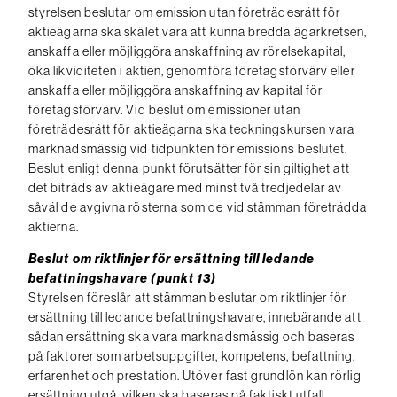
styrelsen beslutar om emission utan företrädesrätt för
aktieägarna ska skälet vara att kunna bredda ägarkretsen,
anskaffa eller möjliggöra anskaffning av rörelsekapital,
öka likviditeten i aktien, genomföra företagsförvärv eller
anskaffa eller möjliggöra anskaffning av kapital för
företagsförvärv. Vid beslut om emissioner utan
företrädesrätt för aktieägarna ska teckningskursen vara
marknadsmässig vid tidpunkten för emissions beslutet.
Beslut enligt denna punkt förutsätter för sin giltighet att
det biträds av aktieägare med minst två tredjedelar av
såväl de avgivna rösterna som de vid stämman företrädda
aktierna.
Beslut om riktlinjer för ersättning till ledande
befattningshavare (punkt 13)
Styrelsen föreslår att stämman beslutar om riktlinjer för
ersättning till ledande befattningshavare, innebärande att
sådan ersättning ska vara marknadsmässig och baseras
på faktorer som arbetsuppgifter, kompetens, befattning,
erfarenhet och prestation. Utöver fast grundlön kan rörlig
ersättning utgå, vilken ska baseras på faktiskt utfall