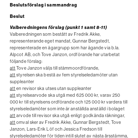
Beslutsförslag i sammandrag
Beslut
Valberedningens förslag (punkt 1 samt 8-11)
Valberedningen som bestått av Fredrik Akke,
representerande eget mandat, Gunnar Bergstedt,
representerade en ägargrupp som har ägande via b.la.
Alpcot AB, och Tove Janzon, ordförande har utarbetat
följande förslag:
att
Tove Janzon väljs till stämmoordförande,
att
styrelsen ska bestå av fem styrelseledamöter utan
suppleanter
att
en revisor ska utses utan suppleanter
att
styrelsearvode ska utgå med 625 000 kr, varav 250
000 kr till styrelsens ordförande och 125 000 kr vardera till
styrelseledamöter som inte är anställda anställd i bolaget
att
arvode till revisor ska utgå enligt godkända räkningar,
att
omval sker av Fredrik Akke, Gunnar Bergstedt, Tove
Janzon, Lars-Erik Löf och Jessica Fredson till
styrelseledamöter för tiden intill slutet av nästa årsstämma,