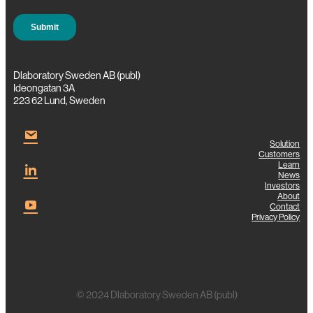
Dlaboratory Sweden AB (publ)
Ideongatan 3A
223 62 Lund, Sweden
Solution
Customers
Learn
News
Investors
About
Contact
Privacy Policy
© 2024 Dlaboratory Sweden AB (publ)