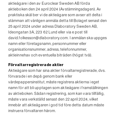
aktieägare i den av Euroclear Sweden AB förda
aktieboken den 24 april 2024 (Avstämningsdagen). Av
praktiska skäl ber vi de aktieägare som avser att delta i
stämman att vänligen anmäla detta till Bolaget senast den
25 april 2024 under adress Dlaboratory Sweden AB,
Ideongatan 3A, 223 62 Lund eller via e post till
david.folkesson@dlaboratory.com. I anmälan ska uppges
namn eller företagsnamn, personnummer eller
organisationsnummer, adress, telefonnummer,
aktieinnehav och eventuella biträden (högst två).
Förvaltarregistrerade aktier
Aktieägare som har sina aktier förvaltarregistrerade, dvs.
förvarade i en depå genom bank eller
värdepappersinstitut, måste registrera aktierna i eget
namn för att bli upptagen som aktieägare i framställningen
av aktieboken. Sådan registrering, som kan vara tillfällig,
måste vara verkställd senast den 22 april 2024, vilket
innebär att aktieägaren i god tid före detta datum måste
instruera förvaltaren härom.