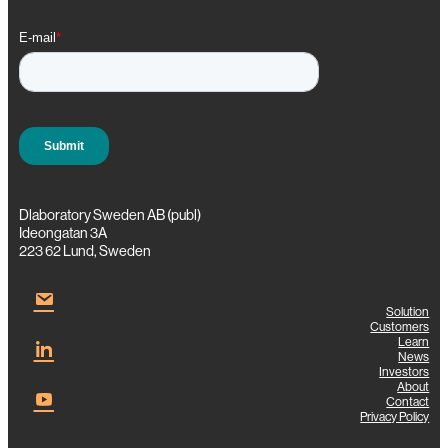
Dlaboratory Sweden AB (publ)
Ideongatan 3A
223 62 Lund, Sweden
Solution
Customers
Learn
News
Investors
About
Contact
Privacy Policy