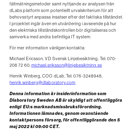
fältmätningsmetoder samt nyttjande av analysen från
dLabs platform som potentiellt urvalskriterium för att
behovsstyrt anpassa insatser efter det faktiska tillståndet.
I projektet ingår även en utvärdering i avseende på hur
den elektriska tillståndskontrollen bör digitaliseras och
samverka med andra befintliga IT system.
För mer information vänligen kontakta:
Michael Ericsson, VD Svensk Linjebesiktning, Tel: 070-
208 72 60,
michael.eriksson@linjebesiktning.se
Henrik Winberg, COO dLab, Tel: 076-3248948,
henrik.winberg@dlaboratory.com
Denna information är insiderinformation som
Dlaboratory Sweden AB är skyldigt att offentliggöra
enligt EU:s marknadsmissbruksförordning.
Informationen lämnades, genom ovanstående
kontaktpersons försorg, för offentliggörande den 5
maj 2022 kl 09:00 CET.