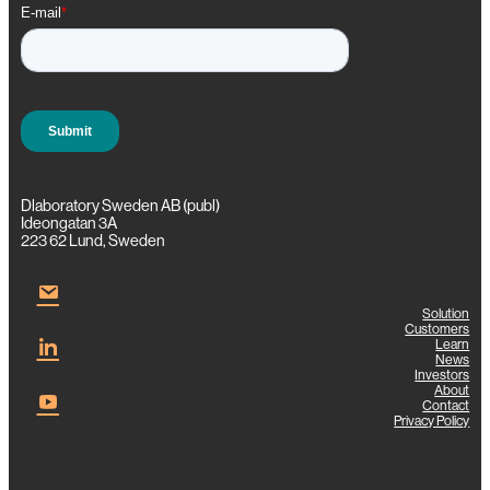
Dlaboratory Sweden AB (publ)
Ideongatan 3A
223 62 Lund, Sweden
Solution
Customers
Learn
News
Investors
About
Contact
Privacy Policy