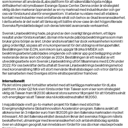
som kommer att använda dLabs plattform för att säkerställa högsta möjliga
driftsäkerhet vid rymdbasen Esrange Space Center. Denna order är strategiskt
viktig då den markerar öppnandet av en ny marknad med industrikunder och ger
oss vår första kund utanför energisektorn. Vi arbetar nu vidare med att etablera
kontakt med industrier med omfattande elnät och behov av ökad leveranssäkerhet.
I detta arbete är det svårt att tänka sig ett bättre show-case än det högprofilerade
Svenska Rymdaktiebolaget och deras tekniskt avancerade verksamhet.
Svensk Linjebesiktning hade, på grund av den ovanligt långa vintern, ett lägre
resultat under första kvartalet, då man inte kunde påbörja besiktningarna som man
brukar göra i början av året. Under andra kvartalet har dock verksamheten kommit i
gång ordentligt, så pass att vi nu kompenserat för det utdragna vinteruppehållet.
Beställningen från E.ON, som inkom i juni, uppgår till cirka 9 MSEK och
besiktningsarbetet påbörjades omgående och säkrar upp god beläggning under
resterande del av året och början av 2024. Beställningen är ett resultat av ett
utvecklingsarbete som Svensk Linjebesiktning utfört tillsammans med E.ON under
2022. För oss bekräftar detta utfall att Svensk Linjebesiktnings besiktningsmetod
med koronamätning tillför ett stort mervärde till elnätsbolagen och vi tror därför på
fler samarbeten med Sveriges större elnätsoperatörer framöver.
Internationellt
På det större planet fortsätter arbetet med att kartlägga marknader för dLabs
plattform. Under Q2 fick vi en första order från Taiwan som vi ser som strategiskt
viktig då Taiwan fram till 2030 allokerat stora summor till projekt för att förbättra elnät
och energilager så att Taiwan ska nå koldioxidneutralitet till 2050.
I maj påbörjade vi ett go-to-market-projekt för Italien med stöd från
Energimyndighetens Global Innovation Accelerator-program. Italiens avsikt att
allokera mer än 3 miljarder euro fram till 2026 gör den italienska marknaden mycket
intressant. Att det italienska elnätet dessutom liknar det svenska i fråga om nätets
beskaffenhet, utmaningar med leveranssäkerhet och antal elnätsbolag spridda
över en utdragen geografi, kan innebära en fördel för oss då vi kan visa beprövade