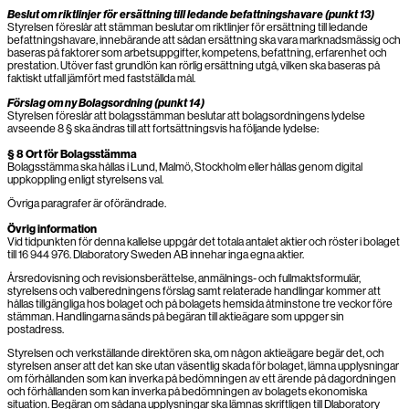
Beslut om riktlinjer för ersättning till ledande befattningshavare (punkt 13)
Styrelsen föreslår att stämman beslutar om riktlinjer för ersättning till ledande
befattningshavare, innebärande att sådan ersättning ska vara marknadsmässig och
baseras på faktorer som arbetsuppgifter, kompetens, befattning, erfarenhet och
prestation. Utöver fast grundlön kan rörlig ersättning utgå, vilken ska baseras på
faktiskt utfall jämfört med fastställda mål.
Förslag om ny Bolagsordning (punkt 14)
Styrelsen föreslår att bolagsstämman beslutar att bolagsordningens lydelse
avseende 8 § ska ändras till att fortsättningsvis ha följande lydelse:
§ 8 Ort för Bolagsstämma
Bolagsstämma ska hållas i Lund, Malmö, Stockholm eller hållas genom digital
uppkoppling enligt styrelsens val.
Övriga paragrafer är oförändrade.
Övrig information
Vid tidpunkten för denna kallelse uppgår det totala antalet aktier och röster i bolaget
till 16 944 976. Dlaboratory Sweden AB innehar inga egna aktier.
Årsredovisning och revisionsberättelse, anmälnings- och fullmaktsformulär,
styrelsens och valberedningens förslag samt relaterade handlingar kommer att
hållas tillgängliga hos bolaget och på bolagets hemsida åtminstone tre veckor före
stämman. Handlingarna sänds på begäran till aktieägare som uppger sin
postadress.
Styrelsen och verkställande direktören ska, om någon aktieägare begär det, och
styrelsen anser att det kan ske utan väsentlig skada för bolaget, lämna upplysningar
om förhållanden som kan inverka på bedömningen av ett ärende på dagordningen
och förhållanden som kan inverka på bedömningen av bolagets ekonomiska
situation. Begäran om sådana upplysningar ska lämnas skriftligen till Dlaboratory