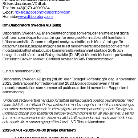
Rickard Jacobson, VD dLab
Telefon: +46(0)70-499 99 34
E-post:
rickard.jacobson@dlaboratory.com
Hemsida:
www.dlaboratory.com
Om Dlaboratory Sweden AB (publ)
Dlaboratory Sweden AB är en cleantechgrupp som erbjuder en intelligent digital
plattform som skapar förutsättningar för energisektorn att bidra till framtidens
hållbara samhälle. Genom intelligent analys av elnätet och förutsättningar för
datadrivna beslut, skapas möjligheter till ett moderniserat arbetssätt och ett mer
motståndskraftigt elnät. dLabs kommersiella verksamhet startade 2015 och
bolaget har sitt säte i Lund. Bolagets aktie (DLAB) är föremål för handel på Nasdaq
First North Growth Market. Certified Adviser är G&W Fondkommission.
Lund, 9 november 2023
Dlaboratory Sweden AB (publ) (“dLab” eller ”Bolaget”) offentliggör idag, 9 november
2023, delårsrapport för tredje kvartalet 2023. Bolaget bjuder även in till en
rapportpresentation som kommer att publiceras den 14 november. Rapporten i
sammandrag:
”Under det tredje kvartalet har dLab fortsatt att stärka bolagets position på marknaden med
ökad effektivitet och tillväxt. Det syns inte minst i moderbolaget som dubblerar omsättningen
mot samma period föregående år. Våra nyligen etablerade partnerskap både i Sverige och
utomlands öppnar upp spännande perspektiv och möjligheter för vår verksamhet. Vi ser nu
fram emot en expansiv fas där vi kommer att fortsätta expandera på marknader både inom
och utanför vårt nuvarande geografiska fokus” –
VD Rickard Jacobson
2023-07-01 – 2023-09-30 (tredje kvartalet)