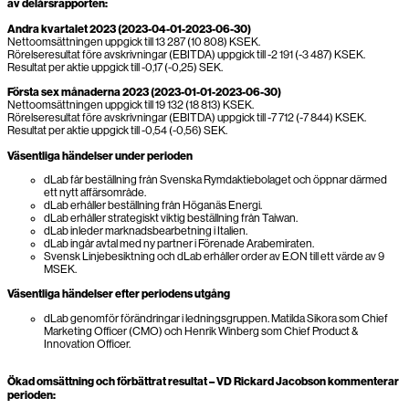
av delårsrapporten:
Andra kvartalet 2023 (2023-04-01-2023-06-30)
Nettoomsättningen uppgick till 13 287 (10 808) KSEK.
Rörelseresultat före avskrivningar (EBITDA) uppgick till -2 191 (-3 487) KSEK.
Resultat per aktie uppgick till -0,17 (-0,25) SEK.
Första sex månaderna 2023 (2023-01-01-2023-06-30)
Nettoomsättningen uppgick till 19 132 (18 813) KSEK.
Rörelseresultat före avskrivningar (EBITDA) uppgick till -7 712 (-7 844) KSEK.
Resultat per aktie uppgick till -0,54 (-0,56) SEK.
Väsentliga händelser under perioden
dLab får beställning från Svenska Rymdaktiebolaget och öppnar därmed
ett nytt affärsområde.
dLab erhåller beställning från Höganäs Energi.
dLab erhåller strategiskt viktig beställning från Taiwan.
dLab inleder marknadsbearbetning i Italien.
dLab ingår avtal med ny partner i Förenade Arabemiraten.
Svensk Linjebesiktning och dLab erhåller order av E.ON till ett värde av 9
MSEK.
Väsentliga händelser efter periodens utgång
dLab genomför förändringar i ledningsgruppen. Matilda Sikora som Chief
Marketing Officer (CMO) och Henrik Winberg som Chief Product &
Innovation Officer.
Ökad omsättning och förbättrat resultat – VD Rickard Jacobson kommenterar
perioden: