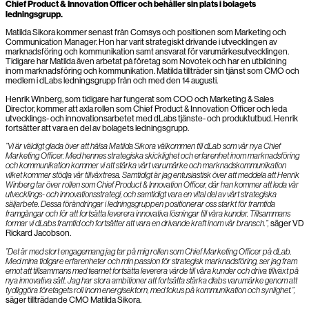
Chief Product & Innovation Officer och behåller sin plats i bolagets
ledningsgrupp.
Matilda Sikora kommer senast från Comsys och positionen som Marketing och
Communication Manager. Hon har varit strategiskt drivande i utvecklingen av
marknadsföring och kommunikation samt ansvarat för varumärkesutvecklingen.
Tidigare har Matilda även arbetat på företag som Novotek och har en utbildning
inom marknadsföring och kommunikation. Matilda tillträder sin tjänst som CMO och
medlem i dLabs ledningsgrupp från och med den 14 augusti.
Henrik Winberg, som tidigare har fungerat som COO och Marketing & Sales
Director, kommer att axla rollen som Chief Product & Innovation Officer och leda
utvecklings- och innovationsarbetet med dLabs tjänste- och produktutbud. Henrik
fortsätter att vara en del av bolagets ledningsgrupp.
”Vi är väldigt glada över att hälsa Matilda Sikora välkommen till dLab som vår nya Chief
Marketing Officer. Med hennes strategiska skicklighet och erfarenhet inom marknadsföring
och kommunikation kommer vi att stärka vårt varumärke och marknadskommunikation
vilket kommer stödja vår tillväxtresa. Samtidigt är jag entusiastisk över att meddela att Henrik
Winberg tar över rollen som Chief Product & Innovation Officer, där han kommer att leda vår
utvecklings- och innovationsstrategi, och samtidigt vara en vital del av vårt strategiska
säljarbete. Dessa förändringar i ledningsgruppen positionerar oss starkt för framtida
framgångar och för att fortsätta leverera innovativa lösningar till våra kunder.
Tillsammans
formar vi dLabs framtid och fortsätter att vara en drivande kraft inom vår bransch.”,
säger VD
Rickard Jacobson.
”Det är med stort engagemang jag tar på mig rollen som Chief Marketing Officer på dLab.
Med mina tidigare erfarenheter och min passion för strategisk marknadsföring, ser jag fram
emot att tillsammans med teamet fortsätta leverera värde till våra kunder och driva tillväxt på
nya innovativa sätt. Jag har stora ambitioner att fortsätta stärka dlabs varumärke genom att
tydliggöra företagets roll inom energisektorn, med fokus på kommunikation och synlighet.”,
säger tillträdande CMO Matilda Sikora.