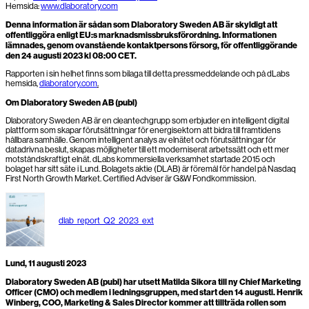
Hemsida:
www.dlaboratory.com
Denna information är sådan som Dlaboratory Sweden AB är skyldigt att
offentliggöra enligt EU:s marknadsmissbruksförordning. Informationen
lämnades, genom ovanstående kontaktpersons försorg, för offentliggörande
den 24 augusti 2023 kl 08:00 CET.
Rapporten i sin helhet finns som bilaga till detta pressmeddelande och på dLabs
hemsida,
dlaboratory.com
.
Om Dlaboratory Sweden AB (publ)
Dlaboratory Sweden AB är en cleantechgrupp som erbjuder en intelligent digital
plattform som skapar förutsättningar för energisektorn att bidra till framtidens
hållbara samhälle. Genom intelligent analys av elnätet och förutsättningar för
datadrivna beslut, skapas möjligheter till ett moderniserat arbetssätt och ett mer
motståndskraftigt elnät. dLabs kommersiella verksamhet startade 2015 och
bolaget har sitt säte i Lund. Bolagets aktie (DLAB) är föremål för handel på Nasdaq
First North Growth Market. Certified Adviser är G&W Fondkommission.
dlab_report_Q2_2023_ext
Lund, 11 augusti 2023
Dlaboratory Sweden AB (publ) har utsett Matilda Sikora till ny Chief Marketing
Officer (CMO) och medlem i ledningsgruppen, med start den 14 augusti. Henrik
Winberg, COO, Marketing & Sales Director kommer att tillträda rollen som