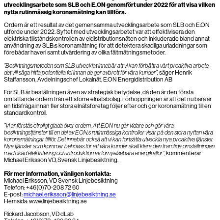
utvecklingsarbete som SLB och E.ON genomfört under 2022 för att visa vilken
nytta rutinmässig koronamätning kan tillföra.
Ordern är ett resultat av det gemensamma utvecklingsarbete som SLB och E.ON
utförde under 2022. Syftet med utvecklingsarbetet var att effektivisera den
elektriska tillståndskontrollen av eldistributionsnäten och inkluderade bland annat
användning av SLB:s koronamätning för att detektera skadliga urladdningar som
förebådar haveri samt utvärdering av olika fältmätningsmetoder.
”Besiktningsmetoden som SLB utvecklat innebär att vi kan förbättra vårt proaktiva arbete,
det vill säga hitta potentiella fel innan de ger avbrott för våra kunder”,
säger Henrik
Staffansson, Avdelningschef Lokalnät, E.ON Energidistribution AB
För SLB är beställningen även av strategisk betydelse, då den är den första
omfattande ordern från ett större elnätsbolag. Förhoppningen är att det nu bara är
en tidsfråga innan fler stora elnätsföretag följer efter och gör koronamätning till en
standardkontroll.
”Vi är förstås otroligt glada över ordern. Att E.ON nu går vidare och gör våra
besiktningstjänster till en del av E.ON:s rutinmässiga kontroller visar på den stora nyttan våra
koronamätningar tillför. Det innebär också att vi kan fortsätta utveckla nya proaktiva tjänster.
Nya tjänster som kommer behövas för att våra kunder skall klara den framtida omställningen
med ökad elektrifiering och introduktion av förnyelsebara energikällor”,
kommenterar
Michael Eriksson VD, Svensk Linjebesiktning.
För mer information, vänligen kontakta:
Michael Eriksson, VD Svensk Linjebesiktning
Telefon: +46(0)70-208 72 60
E-post:
michael.eriksson@linjebesiktning.se
Hemsida: www.linjebesiktning.se
Rickard Jacobson, VD dLab