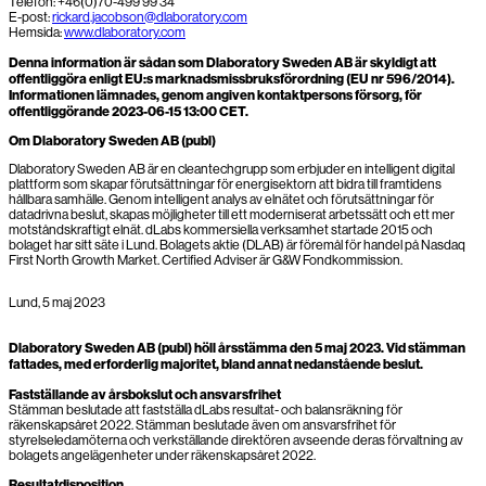
Telefon: +46(0)70-499 99 34
E-post:
rickard.jacobson@dlaboratory.com
Hemsida:
www.dlaboratory.com
Denna information är sådan som Dlaboratory Sweden AB är skyldigt att
offentliggöra enligt EU:s marknadsmissbruksförordning (EU nr 596/2014).
Informationen lämnades, genom angiven kontaktpersons försorg, för
offentliggörande 2023-06-15 13:00 CET.
Om Dlaboratory Sweden AB (publ)
Dlaboratory Sweden AB är en cleantechgrupp som erbjuder en intelligent digital
plattform som skapar förutsättningar för energisektorn att bidra till framtidens
hållbara samhälle. Genom intelligent analys av elnätet och förutsättningar för
datadrivna beslut, skapas möjligheter till ett moderniserat arbetssätt och ett mer
motståndskraftigt elnät. dLabs kommersiella verksamhet startade 2015 och
bolaget har sitt säte i Lund. Bolagets aktie (DLAB) är föremål för handel på Nasdaq
First North Growth Market. Certified Adviser är G&W Fondkommission.
Lund, 5 maj 2023
Dlaboratory Sweden AB (publ) höll årsstämma den 5 maj 2023. Vid stämman
fattades, med erforderlig majoritet, bland annat nedanstående beslut.
Fastställande av årsbokslut och ansvarsfrihet
Stämman beslutade att fastställa dLabs resultat- och balansräkning för
räkenskapsåret 2022. Stämman beslutade även om ansvarsfrihet för
styrelseledamöterna och verkställande direktören avseende deras förvaltning av
bolagets angelägenheter under räkenskapsåret 2022.
Resultatdisposition