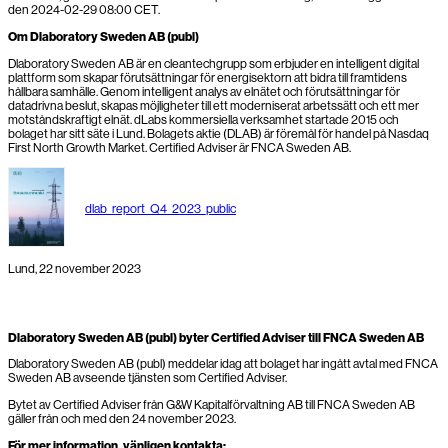
den 2024-02-29 08:00 CET.
Om Dlaboratory Sweden AB (publ)
Dlaboratory Sweden AB är en cleantechgrupp som erbjuder en intelligent digital
plattform som skapar förutsättningar för energisektorn att bidra till framtidens
hållbara samhälle. Genom intelligent analys av elnätet och förutsättningar för
datadrivna beslut, skapas möjligheter till ett moderniserat arbetssätt och ett mer
motståndskraftigt elnät. dLabs kommersiella verksamhet startade 2015 och
bolaget har sitt säte i Lund. Bolagets aktie (DLAB) är föremål för handel på Nasdaq
First North Growth Market. Certified Adviser är FNCA Sweden AB.
dlab_report_Q4_2023_public
Lund, 22 november 2023
Dlaboratory Sweden AB (publ) byter Certified Adviser till FNCA Sweden AB
Dlaboratory Sweden AB (publ) meddelar idag att bolaget har ingått avtal med FNCA
Sweden AB avseende tjänsten som Certified Adviser.
Bytet av Certified Adviser från G&W Kapitalförvaltning AB till FNCA Sweden AB
gäller från och med den 24 november 2023.
För mer information, vänligen kontakta: