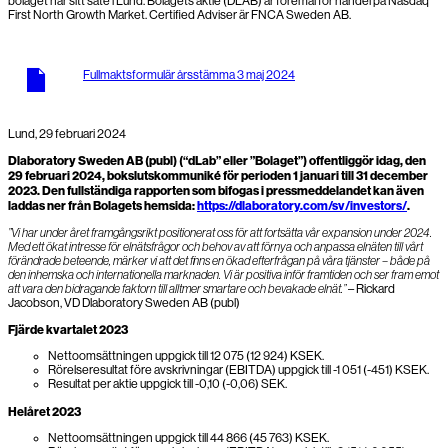
bolaget har sitt säte i Lund. Bolagets aktie (DLAB) är föremål för handel på Nasdaq
First North Growth Market. Certified Adviser är FNCA Sweden AB.
Fullmaktsformulär årsstämma 3 maj 2024
Lund, 29 februari 2024
Dlaboratory Sweden AB (publ) (“dLab” eller ”Bolaget”) offentliggör idag, den
29 februari 2024, bokslutskommuniké för perioden 1 januari till 31 december
2023. Den fullständiga rapporten som bifogas i pressmeddelandet kan även
laddas ner från Bolagets hemsida:
https://dlaboratory.com/sv/investors/
.
”Vi har under året framgångsrikt positionerat oss för att fortsätta vår expansion under 2024.
Med ett ökat intresse för elnätsfrågor och behov av att förnya och anpassa elnäten till vårt
förändrade beteende, märker vi att det finns en ökad efterfrågan på våra tjänster – både på
den inhemska och internationella marknaden. Vi är positiva inför framtiden och ser fram emot
att vara den bidragande faktorn till alltmer smartare och bevakade elnät.”
– Rickard
Jacobson, VD Dlaboratory Sweden AB (publ)
Fjärde kvartalet 2023
Nettoomsättningen uppgick till 12 075 (12 924) KSEK.
Rörelseresultat före avskrivningar (EBITDA) uppgick till -1 051 (-451) KSEK.
Resultat per aktie uppgick till -0,10 (-0,06) SEK.
Helåret 2023
Nettoomsättningen uppgick till 44 866 (45 763) KSEK.