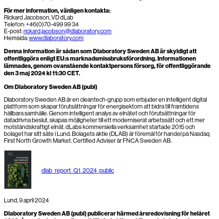
För mer information, vänligen kontakta:
Rickard Jacobson, VD dLab
Telefon: +46(0)70-499 99 34
E-post:
rickard.jacobson@dlaboratory.com
Hemsida:
www.dlaboratory.com
Denna information är sådan som Dlaboratory Sweden AB är skyldigt att
offentliggöra enligt EU:s marknadsmissbruksförordning. Informationen
lämnades, genom ovanstående kontaktpersons försorg, för offentliggörande
den 3 maj 2024 kl 11:30 CET.
Om Dlaboratory Sweden AB (publ)
Dlaboratory Sweden AB är en cleantech-grupp som erbjuder en intelligent digital
plattform som skapar förutsättningar för energisektorn att bidra till framtidens
hållbara samhälle. Genom intelligent analys av elnätet och förutsättningar för
datadrivna beslut, skapas möjligheter till ett moderniserat arbetssätt och ett mer
motståndskraftigt elnät. dLabs kommersiella verksamhet startade 2015 och
bolaget har sitt säte i Lund. Bolagets aktie (DLAB) är föremål för handel på Nasdaq
First North Growth Market. Certified Adviser är FNCA Sweden AB.
dlab_report_Q1_2024_public
Lund, 9 april 2024
Dlaboratory Sweden AB (publ) publicerar härmed årsredovisning för helåret