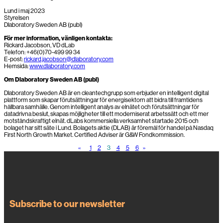
Lund i maj 2023
Styrelsen
Dlaboratory Sweden AB (publ)
För mer information, vänligen kontakta:
Rickard Jacobson, VD dLab
Telefon: +46(0)70-499 99 34
E-post:
rickard.jacobson@dlaboratory.com
Hemsida:
www.dlaboratory.com
Om Dlaboratory Sweden AB (publ)
Dlaboratory Sweden AB är en cleantechgrupp som erbjuder en intelligent digital
plattform som skapar förutsättningar för energisektorn att bidra till framtidens
hållbara samhälle. Genom intelligent analys av elnätet och förutsättningar för
datadrivna beslut, skapas möjligheter till ett moderniserat arbetssätt och ett mer
motståndskraftigt elnät. dLabs kommersiella verksamhet startade 2015 och
bolaget har sitt säte i Lund. Bolagets aktie (DLAB) är föremål för handel på Nasdaq
First North Growth Market. Certified Adviser är G&W Fondkommission.
«
1
2
3
4
5
6
»
Subscribe to our newsletter