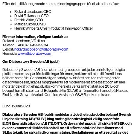
Efter detta tillkännagivande kommer ledningsgruppen för dLab att bestå av:
Rickard Jacobson, CEO
David Folkesson, CFO
Fredrik Akke, CTO
Matilda Sikora, CMO
Henrik Winberg, Chief Product & Innovation Officer
För mer information, vänligen kontakta:
Rickard Jacobson, VD dLab
Telefon: +46(0)70-499 99 34
E-post:
rickard.jacobson@dlaboratory.com
Hemsida:
www.dlaboratory.com
Om Dlaboratory Sweden AB (publ)
Dlaboratory Sweden AB är en cleantechgrupp som erbjuder en intelligent digital
plattform som skapar förutsättningar för energisektorn att bidra till framtidens
hållbara samhälle. Genom intelligent analys av elnätet och förutsättningar för
datadrivna beslut, skapas möjligheter till ett moderniserat arbetssätt och ett mer
motståndskraftigt elnät. dLabs kommersiella verksamhet startade 2015 och
bolaget har sitt säte i Lund. Bolagets aktie (DLAB) är föremål för handel på Nasdaq
First North Growth Market. Certified Adviser är G&W Fondkommission.
Lund, 15 juni 2023
Dlaboratory Sweden AB (publ) meddelar att det helägda dotterbolaget Svensk
Linjebesiktning AB (”SLB”) idag mottagit en strategiskt viktig order från
E.ON
Energidistribution AB (”E.ON”). Ordervärdet uppgår till cirka 9 MSEK och
avser avancerad tillståndskontroll av ett större antal elnätsstationer med
SLB:s teknik för så kallad koronamätning. Beställningen är ett resultat av det