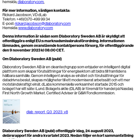
hemsida,
dlaboratory.com
.
För mer information, vänligen kontakta:
Rickard Jacobson, VD dLab
Telefon: +46(0)70-499 99 34
E-post:
rickard.jacobson@dlaboratory.com
Hemsida:
www.dlaboratory.com
Denna information är sådan som Dlaboratory Sweden AB är skyldigt att
offentliggöra enligt EU:s marknadsmissbruksförordning. Informationen
lämnades, genom ovanstående kontaktpersons försorg, för offentliggörande
den
9 november 2023 kl 08:00 CET.
Om Dlaboratory Sweden AB (publ)
Dlaboratory Sweden AB är en cleantechgrupp som erbjuder en intelligent digital
plattform som skapar förutsättningar för energisektorn att bidra till framtidens
hållbara samhälle. Genom intelligent analys av elnätet och förutsättningar för
datadrivna beslut, skapas möjligheter till ett moderniserat arbetssätt och ett mer
motståndskraftigt elnät. dLabs kommersiella verksamhet startade 2015 och
bolaget har sitt säte i Lund. Bolagets aktie (DLAB) är föremål för handel på Nasdaq
First North Growth Market. Certified Adviser är G&W Fondkommission.
dlab_report_Q3_2023_v8
Dlaboratory Sweden AB (publ) offentliggör idag, 24 augusti 2023,
delårsrapport för andra kvartalet 2023. Nedan följer en kort sammanfattning