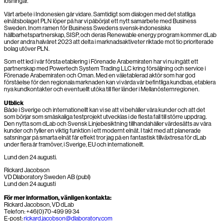
lösningar.
Vårt arbete i Indonesien går vidare. Samtidigt som dialogen med det statliga
elnätsbolaget PLN löper på har vi påbörjat ett nytt samarbete med Business
Sweden. Inom ramen för Business Swedens svensk-indonesiska
hållbarhetspartnerskap, SISP, och deras Renewable energy program kommer dLab
under andra halvåret 2023 att delta i marknadsaktiveter riktade mot tio prioriterade
bolag utöver PLN.
Som ett led i vår första etablering i Förenade Arabemiraten har vi nu ingått ett
partnerskap med Powertech System Trading LLC kring försäljning och service i
Förenade Arabemiraten och Oman. Med en väletablerad aktör som har god
förståelse för den regionala marknaden kan vi vårda vår befintliga kundbas, etablera
nya kundkontakter och eventuellt utöka till fler länder i Mellanösternregionen.
Utblick
Både i Sverige och internationellt kan vi se att vi behåller våra kunder och att det
som börjar som småskaliga testprojekt utvecklas i de flesta fall till större uppdrag.
Den nytta som dLab och Svensk Linjebesiktning tillhandahåller värdesätts av våra
kunder och fyller en viktig funktion i ett modernt elnät. I takt med att planerade
satsningar på smarta elnät får effekt tror jag på en fantastisk tillväxtresa för dLab
under flera år framöver, i Sverige, EU och internationellt.
Lund den 24 augusti.
Rickard Jacobson
VD Dlaboratory Sweden AB (publ)
Lund den 24 augusti
För mer information, vänligen kontakta:
Rickard Jacobson, VD dLab
Telefon: +46(0)70-499 99 34
E-post:
rickard.jacobson@dlaboratory.com