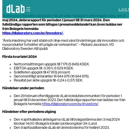
Skip
Lund, 3 maj 2024
to
Log 
content
Dlaboratory Sweden AB (publ) (“dLab” eller ”Bolaget”) offentliggör idag, den 3
maj 2024, delårsrapport för perioden 1 januari till 31 mars 2024. Den
fullständiga rapporten som bifogas i pressmeddelandet kan även laddas ner
från Bolagets hemsida:
https://dlaboratory.com/sv/investors/
.
“Årets inledning har varit stabil och i linje med våra förväntningar, där innovation och
nya produkter fortsätter att prägla vår verksamhet.” – Rickard Jacobson, VD
Dlaboratory Sweden AB (publ)
Första kvartalet 2024
Nettoomsättningen uppgick till 7 176 (5 845) KSEK.
EBITDA uppgick till -3 351 (-5 521) KSEK.
Soliditeten uppgick till 47 (63) procent.
Genomsnittligt antal aktier 16 944 976 (16 944 976).
Resultat per aktie uppgick till -0,24 (-0,37) SEK.
Händelser under perioden
Den 29 februari offentliggjorde dLab bokslutskommunikén för perioden 1
januari till 31 december 2023. Den fullständiga rapporten kan laddas ner från
Bolagets hemsida:
https://dlaboratory.com/sv/investors/
Händelser efter periodens utgång
Den 4 april kallades aktieägarna i dLab till bolagsstämma den 3 maj 2024
klockan 14:00 i Bolagets lokaler på Ideongatan 3A i Lund.
Den 9 april publicerade dLab sin årsredovisning för helåret 2023.