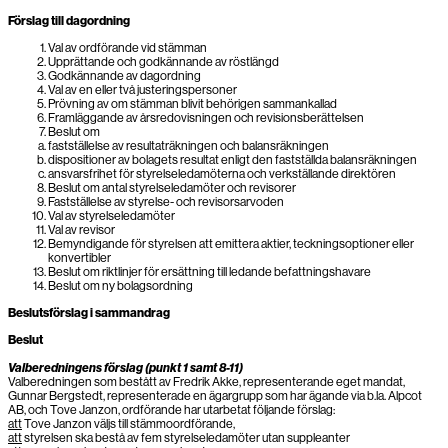
Förslag till dagordning
Val av ordförande vid stämman
Upprättande och godkännande av röstlängd
Godkännande av dagordning
Val av en eller två justeringspersoner
Prövning av om stämman blivit behörigen sammankallad
Framläggande av årsredovisningen och revisionsberättelsen
Beslut om
fastställelse av resultaträkningen och balansräkningen
dispositioner av bolagets resultat enligt den fastställda balansräkningen
ansvarsfrihet för styrelseledamöterna och verkställande direktören
Beslut om antal styrelseledamöter och revisorer
Fastställelse av styrelse- och revisorsarvoden
Val av styrelseledamöter
Val av revisor
Bemyndigande för styrelsen att emittera aktier, teckningsoptioner eller
konvertibler
Beslut om riktlinjer för ersättning till ledande befattningshavare
Beslut om ny bolagsordning
Beslutsförslag i sammandrag
Beslut
Valberedningens förslag (punkt 1 samt 8-11)
Valberedningen som bestått av Fredrik Akke, representerande eget mandat,
Gunnar Bergstedt, representerade en ägargrupp som har ägande via b.la. Alpcot
AB, och Tove Janzon, ordförande har utarbetat följande förslag:
att
Tove Janzon väljs till stämmoordförande,
att
styrelsen ska bestå av fem styrelseledamöter utan suppleanter