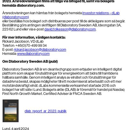
2023. Årsredovisningen finns att tillgå via bifogad fil, samt via bolagets
hemsida dlaboratory.com.
Årsredovisningen kan hämtas från bolagets hemsida
Investor relations – dLab
(dlaboratory.com)
eller beställas hos bolaget och distribueras per post till de aktieägare som så begär.
Beställning görs antingen skriftligen till Dlaboratory Sweden AB, Ideongatan 3A,
223 62 Lund eller via e-post
david.folkesson@dlaboratory.com
.
För mer information, vänligen kontakta:
Rickard Jacobson, VD dLab
Telefon: +46(0)70-499 99 34
E-post:
rickard.jacobson@dlaboratory.com
Hemsida:
www.dlaboratory.com
Om Dlaboratory Sweden AB (publ)
Dlaboratory Sweden AB är en cleantechgrupp som erbjuder en intelligent digital
plattform som skapar förutsättningar för energisektorn att bidra till framtidens
hållbara samhälle. Genom intelligent analys av elnätet och förutsättningar för
datadrivna beslut, skapas möjligheter till ett moderniserat arbetssätt och ett mer
motståndskraftigt elnät. dLabs kommersiella verksamhet startade 2015 och
bolaget har sitt säte i Lund. Bolagets aktie (DLAB) är föremål för handel på Nasdaq
First North Growth Market. Certified Adviser är FNCA Sweden AB.
dlab_report_ar_2023_publik
Lund, 4 april 2024