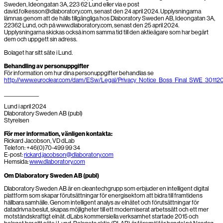
Sweden, Ideongatan 3A, 223 62 Lund eller via e post
david.folkesson@dlaboratory.com, senast den 24 april 2024. Upplysningarna
lämnas genom att de hålls tillgängliga hos Dlaboratory Sweden AB, Ideongatan 3A,
22362 Lund, och på www.dlaboratory.com, senast den 25 april 2024.
Upplysningarna skickas också inom samma tid till den aktieägare som har begärt
dem och uppgett sin adress.
Bolaget har sitt säte i Lund.
Behandling av personuppgifter
För information om hur dina personuppgifter behandlas se
http://www.euroclear.com/dam/ESw/Legal/Privacy_Notice_Boss_Final_SWE_30112
______________
Lund i april 2024
Dlaboratory Sweden AB (publ)
Styrelsen
För mer information, vänligen kontakta:
Rickard Jacobson, VD dLab
Telefon: +46(0)70-499 99 34
E-post:
rickard.jacobson@dlaboratory.com
Hemsida:
www.dlaboratory.com
Om Dlaboratory Sweden AB (publ)
Dlaboratory Sweden AB är en cleantechgrupp som erbjuder en intelligent digital
plattform som skapar förutsättningar för energisektorn att bidra till framtidens
hållbara samhälle. Genom intelligent analys av elnätet och förutsättningar för
datadrivna beslut, skapas möjligheter till ett moderniserat arbetssätt och ett mer
motståndskraftigt elnät. dLabs kommersiella verksamhet startade 2015 och