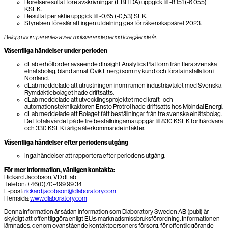
Rörelseresultat före avskrivningar (EBITDA) uppgick till -8 151 (-6 055)
KSEK.
Resultat per aktie uppgick till -0,65 (-0,53) SEK.
Styrelsen föreslår att ingen utdelning ges för räkenskapsåret 2023.
Belopp inom parentes avser motsvarande period föregående år.
Väsentliga händelser under perioden
dLab erhöll order avseende dInsight Analytics Platform från flera svenska
elnätsbolag, bland annat Övik Energi som ny kund och första installation i
Norrland.
dLab meddelade att utrustningen inom ramen industriavtalet med Svenska
Rymdaktiebolaget hade driftsatts.
dLab meddelade att utvecklingsprojektet med kraft- och
automationsteknikaktören Ensto Protrol hade driftsatts hos Mölndal Energi.
dLab meddelade att Bolaget fått beställningar från tre svenska elnätsbolag.
Det totala värdet på de tre beställningarna uppgår till 830 KSEK för hårdvara
och 330 KSEK i årliga återkommande intäkter.
Väsentliga händelser efter periodens utgång
Inga händelser att rapportera efter periodens utgång.
För mer information, vänligen kontakta:
Rickard Jacobson, VD dLab
Telefon: +46(0)70-499 99 34
E-post:
rickard.jacobson@dlaboratory.com
Hemsida:
www.dlaboratory.com
Denna information är sådan information som Dlaboratory Sweden AB (publ) är
skyldigt att offentliggöra enligt EU:s marknadsmissbruksförordning. Informationen
lämnades, genom ovanstående kontaktpersoners försorg, för offentliggörande