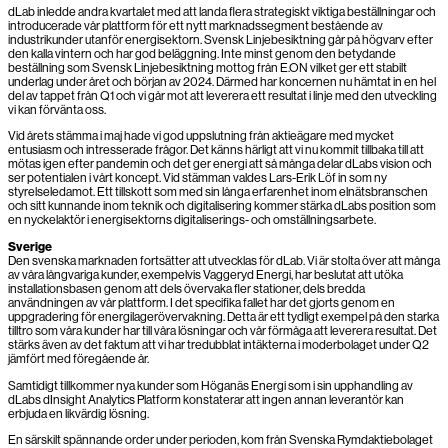
dLab inledde andra kvartalet med att landa flera strategiskt viktiga beställningar och
introducerade vår plattform för ett nytt marknadssegment bestående av
industrikunder utanför energisektorn. Svensk Linjebesiktning går på högvarv efter
den kalla vintern och har god beläggning. Inte minst genom den betydande
beställning som Svensk Linjebesiktning mottog från E.ON vilket ger ett stabilt
underlag under året och början av 2024. Därmed har koncernen nu hämtat in en hel
del av tappet från Q1 och vi går mot att leverera ett resultat i linje med den utveckling
vi kan förvänta oss.
Vid årets stämma i maj hade vi god uppslutning från aktieägare med mycket
entusiasm och intresserade frågor. Det känns härligt att vi nu kommit tillbaka till att
mötas igen efter pandemin och det ger energi att så många delar dLabs vision och
ser potentialen i vårt koncept. Vid stämman valdes Lars-Erik Löf in som ny
styrelseledamot. Ett tillskott som med sin långa erfarenhet inom elnätsbranschen
och sitt kunnande inom teknik och digitalisering kommer stärka dLabs position som
en nyckelaktör i energisektorns digitaliserings- och omställningsarbete.
Sverige
Den svenska marknaden fortsätter att utvecklas för dLab. Vi är stolta över att många
av våra långvariga kunder, exempelvis Vaggeryd Energi, har beslutat att utöka
installationsbasen genom att dels övervaka fler stationer, dels bredda
användningen av vår plattform. I det specifika fallet har det gjorts genom en
uppgradering för energilagerövervakning. Detta är ett tydligt exempel på den starka
tilltro som våra kunder har till våra lösningar och vår förmåga att leverera resultat. Det
stärks även av det faktum att vi har tredubblat intäkterna i moderbolaget under Q2
jämfört med föregående år.
Samtidigt tillkommer nya kunder som Höganäs Energi som i sin upphandling av
dLabs dInsight Analytics Platform konstaterar att ingen annan leverantör kan
erbjuda en likvärdig lösning.
En särskilt spännande order under perioden, kom från Svenska Rymdaktiebolaget