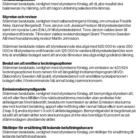
Stämman beslutade, i enlighet med styrelsens förslag, att dLabs resultat ska
balanseras i ny räkning, och att någon utdelning således inte lämnas.
Styrelse och revisor
Stämman beslutade, i enlighet med valberedningens förslag, om omval av Fredrik
Akke, Gunnar Bergstedt, Tove Janzon och Jessica Fredson till styrelseledamöter
samt om nyval av Lars-Erik Löf till styrelseledamot. Tove Janzon valdes även till
styrelseordförande. Till revisor valdes revisionsbolaget Grant Thornton Sweden
AB med huvudansvarig revisor Martin Johnsson.
Stämman beslutade vidare att styrelsearvode ska utgå med 625 000 kr, varav 250
000 kr till styrelsens ordförande och 125 000 kr vardera till styrelseledamöter som
inte är anställda i bolaget samt att arvode till revisor ska utgå enligt godkänd räkning.
Beslut om att emittera teckningsoptioner
Stämman beslutade, i enlighet med styrelsens förslag, om emission av 423 624
tecknings­optioner inom ramen för ett långsiktigt incitamentsprogram till VD i
Dlaboratory Sweden AB (publ), styrelseledamot och anställda nyckelpersoner i
bolaget eller, i förekommande fall, annat bolag i samma koncern.
Emissionsbemyndigande
Stämman beslutade, i enlighet med styrelsens förslag, att bemyndiga styrelsen att,
vid ett eller flera tillfällen före nästa årsstämma, med eller utan avvikelse från
aktieägarnas företrädesrätt, besluta om nyemission av aktier. Emission ska kunna
ske mot kontant betalning, apport eller kvittning eller i annat fall på villkor som avses i
2 kap. 5 § andra stycket 1-3 och 5 aktiebolagslagen. Bemyndigandet är begränsat på
så sätt att antalet aktier som ska kunna ges ut inte ska överstiga 10 procent av på
stämmodagen utestående aktier.
Riktlinjer för ersättning till ledande befattningshavare
Stämman beslutade, i enlighet med styrelsens förslag, om riktlinjer för ersättning till
ledande befattningshavare.