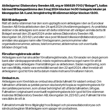
Aktieägarna i Dlaboratory Sweden AB, org.nr 556829-7013 (“Bolaget”), kallas
härmed till bolagsstämma den 3 maj 2024 klockan 14:00 i bolagets lokaler på
Ideongqatan 3A i Lund. Inregistrering till stämman börjar klockan 13:00.
Rätt till deltagande
Rätt att delta i stämman har den som upptagits som aktieägare i den av Euroclear
Sweden AB förda aktieboken den 24 april 2024 (Avstämningsdagen). Av praktiska
skäl ber vi de aktieägare som avser att delta i stämman att vänligen anmäla detta till
Bolaget senast den 25 april 2024 under adress Dlaboratory Sweden AB,
Ideongatan 3A, 223 62 Lund eller via e post till david.folkesson@dlaboratory.com. I
anmälan ska uppges namn eller företagsnamn, personnummer eller
organisationsnummer, adress, telefonnummer, aktieinnehav och eventuella
biträden (högst två).
Förvaltarregistrerade aktier
Aktieägare som har sina aktier förvaltarregistrerade, dvs. förvarade i en depå genom
bank eller värdepappersinstitut, måste registrera aktierna i eget namn för att bli
upptagen som aktieägare i framställningen av aktieboken. Sådan registrering, som
kan vara tillfällig, måste vara verkställd senast den 22 april 2024, vilket innebär att
aktieägaren i god tid före detta datum måste instruera förvaltaren härom.
Ombud m.m.
Aktieägare som företräds av ombud ska utfärda fullmakt för sådant ombud. Om
fullmakten utfärdats av juridisk person ska bestyrkt kopia av registreringsbevis för
den juridiska personen, som utvisar behörighet att utfärda fullmakten, bifogas.
Fullmakten i original samt eventuellt registreringsbevis bör i god tid före stämman
insändas till Dlaboratory Sweden AB, Ideongatan 3A, 223 62 Lund. Fullmakt får inte
vara äldre än ett år.
Fullmaktsformulär finns tillgängligt hos Bolaget och på www.dlaboratory.se och
sänds på begäran till aktieägare som uppger sin postadress.