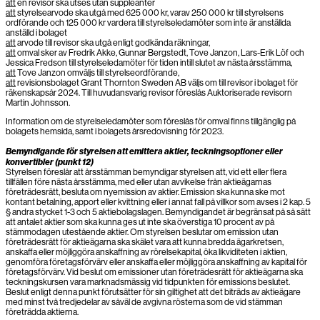
att
en revisor ska utses utan suppleanter
att
styrelsearvode ska utgå med 625 000 kr, varav 250 000 kr till styrelsens
ordförande och 125 000 kr vardera till styrelseledamöter som inte är anställda
anställd i bolaget
att
arvode till revisor ska utgå enligt godkända räkningar,
att
omval sker av Fredrik Akke, Gunnar Bergstedt, Tove Janzon, Lars-Erik Löf och
Jessica Fredson till styrelseledamöter för tiden intill slutet av nästa årsstämma,
att
Tove Janzon omväljs till styrelseordförande,
att
revisionsbolaget Grant Thornton Sweden AB väljs om till revisor i bolaget för
räkenskapsår 2024. Till huvudansvarig revisor föreslås Auktoriserade revisorn
Martin Johnsson.
Information om de styrelseledamöter som föreslås för omval finns tillgänglig på
bolagets hemsida, samt i bolagets årsredovisning för 2023.
Bemyndigande för styrelsen att emittera aktier, teckningsoptioner eller
konvertibler (punkt 12)
Styrelsen föreslår att årsstämman bemyndigar styrelsen att, vid ett eller flera
tillfällen före nästa årsstämma, med eller utan avvikelse från aktieägarnas
företrädesrätt, besluta om nyemission av aktier. Emission ska kunna ske mot
kontant betalning, apport eller kvittning eller i annat fall på villkor som avses i 2 kap. 5
§ andra stycket 1-3 och 5 aktiebolagslagen. Bemyndigandet är begränsat på så sätt
att antalet aktier som ska kunna ges ut inte ska överstiga 10 procent av på
stämmodagen utestående aktier. Om styrelsen beslutar om emission utan
företrädesrätt för aktieägarna ska skälet vara att kunna bredda ägarkretsen,
anskaffa eller möjliggöra anskaffning av rörelsekapital, öka likviditeten i aktien,
genomföra företagsförvärv eller anskaffa eller möjliggöra anskaffning av kapital för
företagsförvärv. Vid beslut om emissioner utan företrädesrätt för aktieägarna ska
teckningskursen vara marknadsmässig vid tidpunkten för emissions beslutet.
Beslut enligt denna punkt förutsätter för sin giltighet att det biträds av aktieägare
med minst två tredjedelar av såväl de avgivna rösterna som de vid stämman
företrädda aktierna.