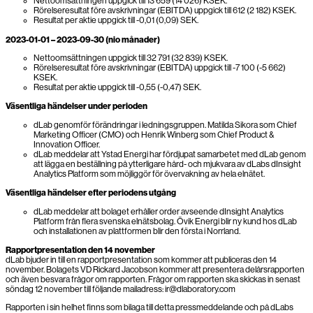
Nettoomsättningen uppgick till 13 659 (14 026) KSEK.
Rörelseresultat före avskrivningar (EBITDA) uppgick till 612 (2 182) KSEK.
Resultat per aktie uppgick till -0,01 (0,09) SEK.
2023-01-01 – 2023-09-30 (nio månader)
Nettoomsättningen uppgick till 32 791 (32 839) KSEK.
Rörelseresultat före avskrivningar (EBITDA) uppgick till -7 100 (-5 662)
KSEK.
Resultat per aktie uppgick till -0,55 (-0,47) SEK.
Väsentliga händelser under perioden
dLab genomför förändringar i ledningsgruppen. Matilda Sikora som Chief
Marketing Officer (CMO) och Henrik Winberg som Chief Product &
Innovation Officer.
dLab meddelar att Ystad Energi har fördjupat samarbetet med dLab genom
att lägga en beställning på ytterligare hård- och mjukvara av dLabs dInsight
Analytics Platform som möjliggör för övervakning av hela elnätet.
Väsentliga händelser efter periodens utgång
dLab meddelar att bolaget erhåller order avseende dInsight Analytics
Platform från flera svenska elnätsbolag. Övik Energi blir ny kund hos dLab
och installationen av plattformen blir den första i Norrland.
Rapportpresentation den 14 november
dLab bjuder in till en rapportpresentation som kommer att publiceras den 14
november. Bolagets VD Rickard Jacobson kommer att presentera delårsrapporten
och även besvara frågor om rapporten. Frågor om rapporten ska skickas in senast
söndag 12 november till följande mailadress: ir@dlaboratory.com
Rapporten i sin helhet finns som bilaga till detta pressmeddelande och på dLabs