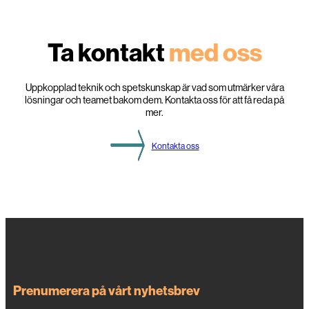
f
i
ö
s
r
k
e
Ta kontakt
med oss
t
t
s
ä
k
Uppkopplad teknik och spetskunskap är vad som utmärker våra
r
lösningar och teamet bakom dem. Kontakta oss för att få reda på
a
mer.
r
e
e
Kontakta oss
l
n
ä
t
Prenumerera på vårt nyhetsbrev