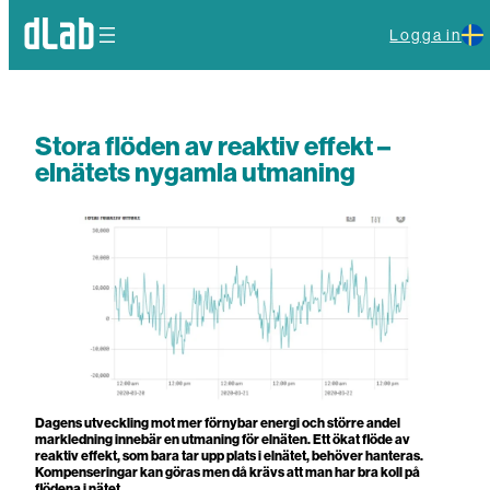
Hoppa
till
Logga in
innehåll
Stora flöden av reaktiv effekt –
elnätets nygamla utmaning
Dagens utveckling mot mer förnybar energi och större andel
markledning innebär en utmaning för elnäten. Ett ökat flöde av
reaktiv effekt, som bara tar upp plats i elnätet, behöver hanteras.
Kompenseringar kan göras men då krävs att man har bra koll på
flödena i nätet.