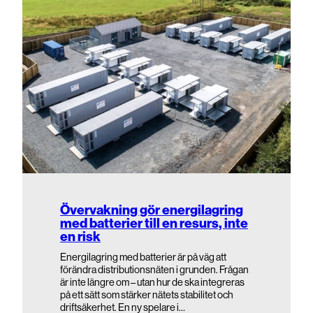
Övervakning gör energilagring
med batterier till en resurs, inte
en risk
Energilagring med batterier är på väg att
förändra distributionsnäten i grunden. Frågan
är inte längre om – utan hur de ska integreras
på ett sätt som stärker nätets stabilitet och
driftsäkerhet. En ny spelare i…