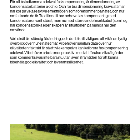
För att åstadkomma adekvat faskompensering är dimensionering av
kondensatorbatterier a och o. Och för bra dimensionering krävs att man
har koll på vilka reaktiva effektflöden som förekommer på nätet, och hur
omfattande de är. Traditionellt har behovet av kompensering med
kondensatorer varit störst, men nu med större andel markkabel (som i sig
har kondensatorlika egenskaper) är situationen på många håll den
omvända.
Vårt elnät är i ständig förändring, och det blir allt viktigare att vi får en tydlig
överblick över hur elnätet mår. Vi behöver samla in data över hur
elkvaliteten faktiskt är, så att vi exempelvis kan kalibrera faskompensering
adekvat. Vi behöver arbeta mer proaktivt med att förutse vilka åtgärder
som kommer krävas inte bara nu, utan även i framtiden för att kunna
bibehålla god elkvalitet och leveranssäkerhet.