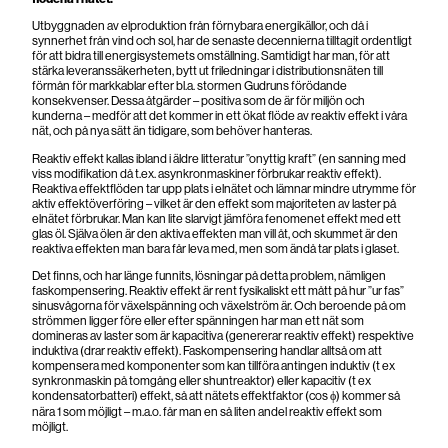
Utbyggnaden av elproduktion från förnybara energikällor, och då i
synnerhet från vind och sol, har de senaste decennierna tilltagit ordentligt
för att bidra till energisystemets omställning. Samtidigt har man, för att
stärka leveranssäkerheten, bytt ut friledningar i distributionsnäten till
förmån för markkablar efter bl.a. stormen Gudruns förödande
konsekvenser. Dessa åtgärder – positiva som de är för miljön och
kunderna – medför att det kommer in ett ökat flöde av reaktiv effekt i våra
nät, och på nya sätt än tidigare, som behöver hanteras.
Reaktiv effekt kallas ibland i äldre litteratur ”onyttig kraft” (en sanning med
viss modifikation då t.ex. asynkronmaskiner förbrukar reaktiv effekt).
Reaktiva effektflöden tar upp plats i elnätet och lämnar mindre utrymme för
aktiv effektöverföring – vilket är den effekt som majoriteten av laster på
elnätet förbrukar. Man kan lite slarvigt jämföra fenomenet effekt med ett
glas öl. Själva ölen är den aktiva effekten man vill åt, och skummet är den
reaktiva effekten man bara får leva med, men som ändå tar plats i glaset.
Det finns, och har länge funnits, lösningar på detta problem, nämligen
faskompensering. Reaktiv effekt är rent fysikaliskt ett mått på hur ”ur fas”
sinusvågorna för växelspänning och växelström är. Och beroende på om
strömmen ligger före eller efter spänningen har man ett nät som
domineras av laster som är kapacitiva (genererar reaktiv effekt) respektive
induktiva (drar reaktiv effekt). Faskompensering handlar alltså om att
kompensera med komponenter som kan tillföra antingen induktiv (t ex
synkronmaskin på tomgång eller shuntreaktor) eller kapacitiv (t ex
kondensatorbatteri) effekt, så att nätets effektfaktor (cos ϕ) kommer så
nära 1 som möjligt – m.a.o. får man en så liten andel reaktiv effekt som
möjligt.