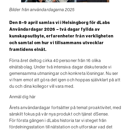
Bilder från användardagarna 2025
Den 8–9 april samlas vi i Helsingborg för dLabs
Användardagar 2026 – två dagar fyllda av
kunskapsutbyte, erfarenheter från verkligheten
och samtal om hur vi tillsammans utvecklar
framtidens elnät.
Förra året deltog cirka 40 personer från 16 olika
elnätsbolag. Under två intensiva dagar diskuterade vi
gemensamma utmaningar och konkreta lösningar. Nu ser
vi fram emot att göra det igen och hoppas självklart på att
du och dina kollegor vill vara med.
Anmäl dig här
Årets användardagar fortsätter på temat proaktivitet, med
särskilt fokus på vår nya produkt och tjänst dSense.
För första gången i dLabs historia tar vi steget från
fördelningsstation till nätstation och utforskar vad det